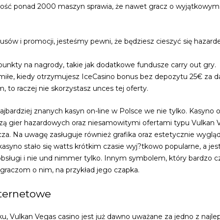
ość ponad 2000 maszyn sprawia, że nawet gracz o wyjątkowym gu
w i promocji, jesteśmy pewni, że będziesz cieszyć się hazard
unkty na nagrody, takie jak dodatkowe fundusze carry out gry.
 miłe, kiedy otrzymujesz IceCasino bonus bez depozytu 25€ za 
, to raczej nie skorzystasz unces tej oferty.
ajbardziej znanych kasyn on-line w Polsce we nie tylko. Kasyno 
bazą gier hazardowych oraz niesamowitymi ofertami typu Vulkan
a. Na uwagę zasługuje również grafika oraz estetycznie wygląda
kasyno stało się watts krótkim czasie wyj?tkowo popularne, a jes
 obsługi i nie und nimmer tylko. Innym symbolem, który bardzo c
 graczom o nim, na przykład jego czapka.
nternetowe
u, Vulkan Vegas casino jest już dawno uważane za jedno z najle