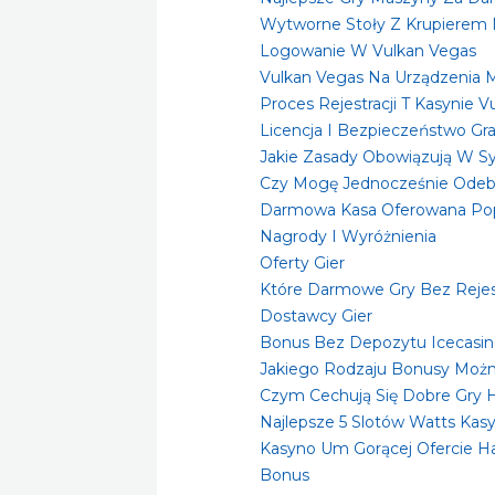
Wytworne Stoły Z Krupierem 
Logowanie W Vulkan Vegas
Vulkan Vegas Na Urządzenia 
Proces Rejestracji T Kasynie 
Licencja I Bezpieczeństwo Gr
Jakie Zasady Obowiązują W Sy
Czy Mogę Jednocześnie Odebr
Darmowa Kasa Oferowana Pop
Nagrody I Wyróżnienia
Oferty Gier
Które Darmowe Gry Bez Rejest
Dostawcy Gier
Bonus Bez Depozytu Icecasin
Jakiego Rodzaju Bonusy Moż
Czym Cechują Się Dobre Gry
Najlepsze 5 Slotów Watts Kas
Kasyno Um Gorącej Ofercie Ha
Bonus