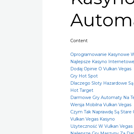
Automa
Content
Oprogramowanie Kasynowe W
Najlepsze Kasyno Internetow
Dodaj Opinie O Vulkan Vegas
Gry Hot Spot
Dlaczego Sloty Hazardowe Są
Hot Target
Darmowe Gry Automaty Na Te
Wersja Mobilna Vulkan Vegas
Czym Tak Naprawdę Są Stare
Vulkan Vegas Kasyno
Użyteczność W Vulkan Vegas
Najlepsze Gry Maszyny Za D