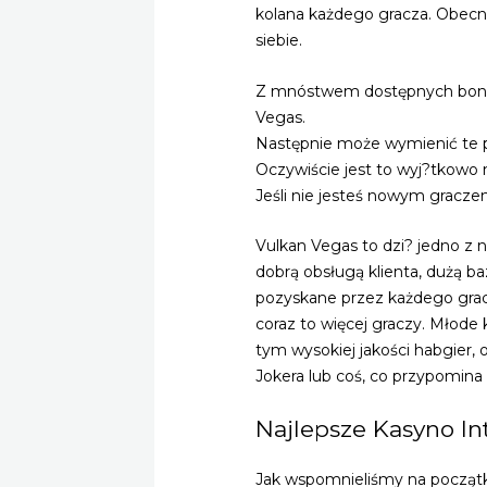
kolana każdego gracza. Obecn
siebie.
Z mnóstwem dostępnych bonusó
Vegas.
Następnie może wymienić te p
Oczywiście jest to wyj?tkowo
Jeśli nie jesteś nowym graczem
Vulkan Vegas to dzi? jedno z n
dobrą obsługą klienta, dużą 
pozyskane przez każdego gracz
coraz to więcej graczy. Młode 
tym wysokiej jakości habgier,
Jokera lub coś, co przypomina
Najlepsze Kasyno I
Jak wspomnieliśmy na początk