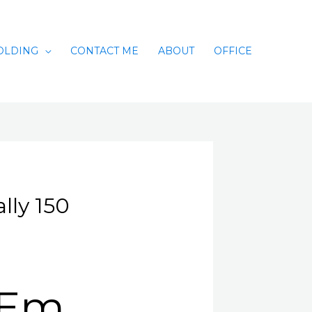
OLDING
CONTACT ME
ABOUT
OFFICE
lly 150
 Em