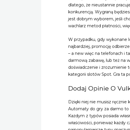
dlatego, że nieustannie pracu
konkurencją. Wygraną będziesz
jest dobrym wyborem, jeśli ch
wachlarz metod płatności, wię
W przypadku, gdy wykonane log
najbardziej, promocję odbier
– a new więc na telefonach i t
darmową zabawę, lub też na we
doświadczenie i zrozumienie t
kategorii slotów Spot. Gra ta
Dodaj Opinie O Vul
Dzięki niej nie musisz ręcznie
Automaty do gry za darmo to s
Każdym z typów posiada własne
właściwości, ponieważ każdy c
najpopularniejsze typy maszyn