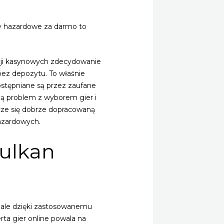
ry hazardowe za darmo to
cji kasynowych zdecydowanie
bez depozytu. To właśnie
dostępniane są przez zaufane
ją problem z wyborem gier i
erze się dobrze dopracowaną
azardowych.
ulkan
, ale dzięki zastosowanemu
erta gier online powala na