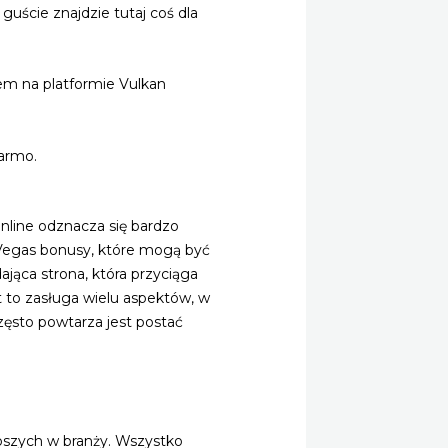
ście znajdzie tutaj coś dla
em na platformie Vulkan
darmo.
online odznacza się bardzo
 Vegas bonusy, które mogą być
jąca strona, która przyciąga
t to zasługa wielu aspektów, w
zęsto powtarza jest postać
pszych w branży. Wszystko