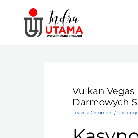
Skip
to
content
Vulkan Vegas 
Darmowych S
Leave a Comment
/
Uncatego
Kasyno