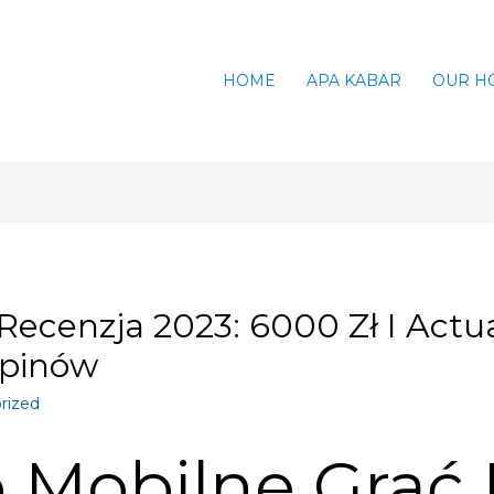
HOME
APA KABAR
OUR H
Recenzja 2023: 6000 Zł I Actua
pinów
rized
 Mobilne Grać