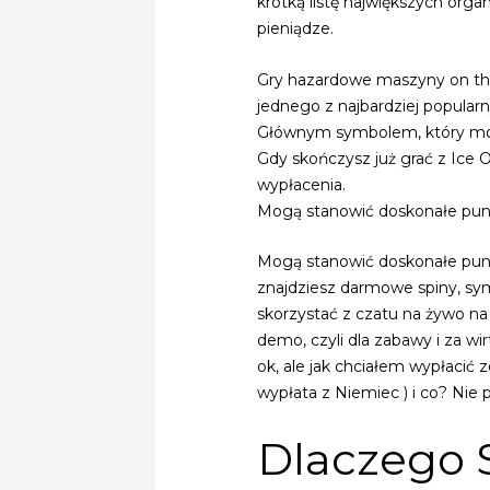
krótką listę największych org
pieniądze.
Gry hazardowe maszyny on the
jednego z najbardziej popularn
Głównym symbolem, który może
Gdy skończysz już grać z Ice 
wypłacenia.
Mogą stanowić doskonałe punk
Mogą stanowić doskonałe punk
znajdziesz darmowe spiny, sym
skorzystać z czatu na żywo na
demo, czyli dla zabawy i za w
ok, ale jak chciałem wypłacić
wypłata z Niemiec ) i co? Nie 
Dlaczego 