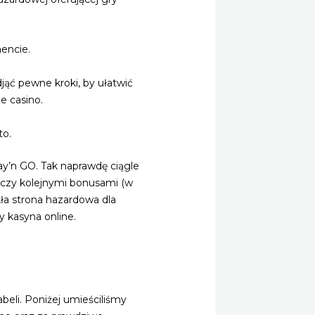
encie.
jąć pewne kroki, by ułatwić
e casino.
to.
ay’n GO. Tak naprawdę ciągle
czy kolejnymi bonusami (w
kła strona hazardowa dla
y kasyna online.
eli. Poniżej umieściliśmy