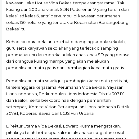
kawasan Lake House Vida Bekasi tampak sangat ramai. Tak
kurang dari 200 anak-anak SDN Padurenan V yang terdiri dari
kelas 1 sd kelas 6, antri berkumpul di kawasan perumahan
seluas 150 hekare yang terletak di Kecamatan Bantargebang,
Bekasi itu.
Kehadiran para pelajar tersebut didampingi kepala sekolah,
guru serta karyawan sekolahan yang terletak disamping
perumahan ini dan mereka adalah anak-anak SD yang berasal
dari orangtua kurang mampu yang akan melakukan
pemeriksaan mata gratis dan pembagian kaca mata gratis.
Pemeriksaan mata sekaligus pembagian kaca mata gratis ini,
terselenggara kerjasama Perumahan Vida Bekasi, Yayasan
Lions Indonesia, Perkumpulan Lions Indonesia Distrik 307 B1
dan Essilor, serta berkoordinasi dengan pemerintah
setempat, Komite Vision Perkumpulan Lions Indonesia Distrik
307B1, Koperasi Savira dan LCJS Fun Urbana.
Direktur Utama Vida Bekasi, Edward Kusma mengatakan,
pihaknya telah beberapa kali melaksanakan kegiatan sosial