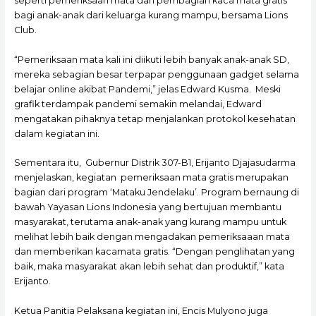
seperti pemeriksaan mata dan pembagian kaca mata gratis
bagi anak-anak dari keluarga kurang mampu, bersama Lions
Club.
“Pemeriksaan mata kali ini diikuti lebih banyak anak-anak SD,
mereka sebagian besar terpapar penggunaan gadget selama
belajar online akibat Pandemi,” jelas Edward Kusma. Meski
grafik terdampak pandemi semakin melandai, Edward
mengatakan pihaknya tetap menjalankan protokol kesehatan
dalam kegiatan ini.
Sementara itu, Gubernur Distrik 307-B1, Erijanto Djajasudarma
menjelaskan, kegiatan pemeriksaan mata gratis merupakan
bagian dari program ‘Mataku Jendelaku’. Program bernaung di
bawah Yayasan Lions Indonesia yang bertujuan membantu
masyarakat, terutama anak-anak yang kurang mampu untuk
melihat lebih baik dengan mengadakan pemeriksaaan mata
dan memberikan kacamata gratis. “Dengan penglihatan yang
baik, maka masyarakat akan lebih sehat dan produktif,” kata
Erijanto.
Ketua Panitia Pelaksana kegiatan ini, Encis Mulyono juga