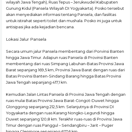
wilayah Jawa Tengah), Ruas Tepus – Jerukwudel Kabupaten
Gunung Kidul (Pansela Wilayah DI Yogyakarta). Posko tersebut
akan menyediakan informasi tentang Pansela, dan fasilitas
untuk istirahat seperti toilet dan mushala. Posko ini juga untuk
antisipasi jika ada kejadian bencana.
Lokasi Jalur Pansela
Secara umum jalur Pansela membentang dari Porvinsi Banten
hingga Jawa Timur. Adapun ruas Pansela di Provinsi Banten
membentang dari ruas Simpang Labuhan-Batas Provinsi Jawa
Barat sepanjang 169,5 km, Provinsi Jawa Barat dengan ruas dari
Batas Provinsi Banten-Sindang Barang hingga Batas Provinsi
Jawa Tengah sepanjang 417,1 km.
Kemudian Jalan Lintas Pansela di Provinsi Jawa Tengah dengan
ruas mulai Batas Provinsi Jawa Barat-Congot-Duwet hingga
Glonggong sepanjang 212,5 km. Selanjutnya di Provinsi DI
Yogyakarta dengan ruas Karang Nongko-Legundi hingga
Duwet sepanjang 120,8 km. Terakhir ruas-ruas di Provinsi Jawa
Timur dengan ruas Panggul – Sendangbiru – Jarit – Puger
hingga Glenmore sepanjang 627,6 km.