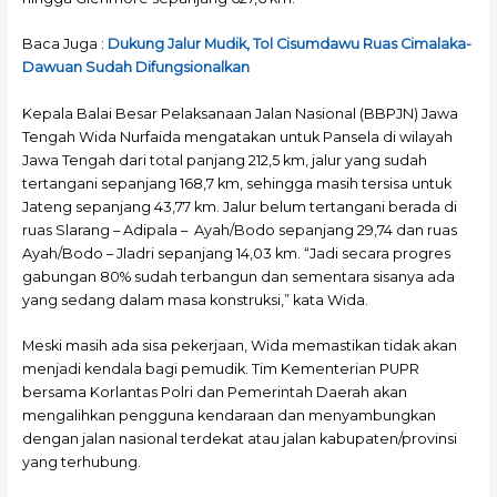
Baca Juga :
Dukung Jalur Mudik, Tol Cisumdawu Ruas Cimalaka-
Dawuan Sudah Difungsionalkan
Kepala Balai Besar Pelaksanaan Jalan Nasional (BBPJN) Jawa
Tengah Wida Nurfaida mengatakan untuk Pansela di wilayah
Jawa Tengah dari total panjang 212,5 km, jalur yang sudah
tertangani sepanjang 168,7 km, sehingga masih tersisa untuk
Jateng sepanjang 43,77 km. Jalur belum tertangani berada di
ruas Slarang – Adipala – Ayah/Bodo sepanjang 29,74 dan ruas
Ayah/Bodo – Jladri sepanjang 14,03 km. “Jadi secara progres
gabungan 80% sudah terbangun dan sementara sisanya ada
yang sedang dalam masa konstruksi,” kata Wida.
Meski masih ada sisa pekerjaan, Wida memastikan tidak akan
menjadi kendala bagi pemudik. Tim Kementerian PUPR
bersama Korlantas Polri dan Pemerintah Daerah akan
mengalihkan pengguna kendaraan dan menyambungkan
dengan jalan nasional terdekat atau jalan kabupaten/provinsi
yang terhubung.