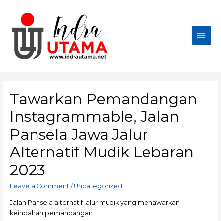
Skip
to
content
Main
Men
Tawarkan Pemandangan
Instagrammable, Jalan
Pansela Jawa Jalur
Alternatif Mudik Lebaran
2023
Leave a Comment
/
Uncategorized
Jalan Pansela alternatif jalur mudik yang menawarkan
keindahan pemandangan