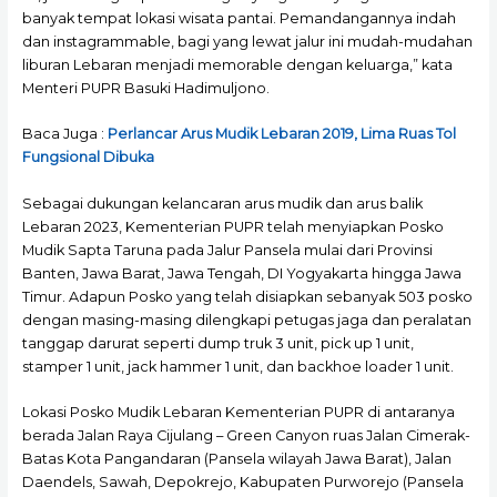
banyak tempat lokasi wisata pantai. Pemandangannya indah
dan instagrammable, bagi yang lewat jalur ini mudah-mudahan
liburan Lebaran menjadi memorable dengan keluarga,” kata
Menteri PUPR Basuki Hadimuljono.
Baca Juga :
Perlancar Arus Mudik Lebaran 2019, Lima Ruas Tol
Fungsional Dibuka
Sebagai dukungan kelancaran arus mudik dan arus balik
Lebaran 2023, Kementerian PUPR telah menyiapkan Posko
Mudik Sapta Taruna pada Jalur Pansela mulai dari Provinsi
Banten, Jawa Barat, Jawa Tengah, DI Yogyakarta hingga Jawa
Timur. Adapun Posko yang telah disiapkan sebanyak 503 posko
dengan masing-masing dilengkapi petugas jaga dan peralatan
tanggap darurat seperti dump truk 3 unit, pick up 1 unit,
stamper 1 unit, jack hammer 1 unit, dan backhoe loader 1 unit.
Lokasi Posko Mudik Lebaran Kementerian PUPR di antaranya
berada Jalan Raya Cijulang – Green Canyon ruas Jalan Cimerak-
Batas Kota Pangandaran (Pansela wilayah Jawa Barat), Jalan
Daendels, Sawah, Depokrejo, Kabupaten Purworejo (Pansela