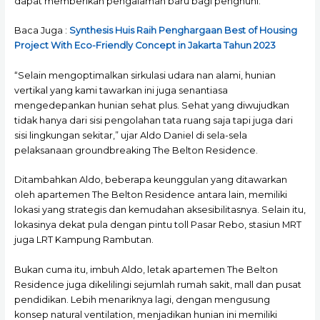
dapat memberikan pengalaman baru bagi penghuni.
Baca Juga :
Synthesis Huis Raih Penghargaan Best of Housing
Project With Eco-Friendly Concept in Jakarta Tahun 2023
“Selain mengoptimalkan sirkulasi udara nan alami, hunian
vertikal yang kami tawarkan ini juga senantiasa
mengedepankan hunian sehat plus. Sehat yang diwujudkan
tidak hanya dari sisi pengolahan tata ruang saja tapi juga dari
sisi lingkungan sekitar,” ujar Aldo Daniel di sela-sela
pelaksanaan groundbreaking The Belton Residence.
Ditambahkan Aldo, beberapa keunggulan yang ditawarkan
oleh apartemen The Belton Residence antara lain, memiliki
lokasi yang strategis dan kemudahan aksesibilitasnya. Selain itu,
lokasinya dekat pula dengan pintu toll Pasar Rebo, stasiun MRT
juga LRT Kampung Rambutan.
Bukan cuma itu, imbuh Aldo, letak apartemen The Belton
Residence juga dikelilingi sejumlah rumah sakit, mall dan pusat
pendidikan. Lebih menariknya lagi, dengan mengusung
konsep natural ventilation, menjadikan hunian ini memiliki