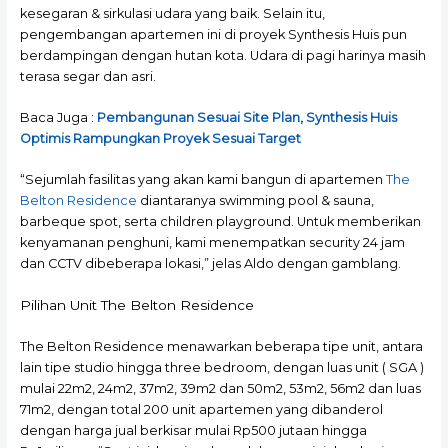
kesegaran & sirkulasi udara yang baik. Selain itu,
pengembangan apartemen ini di proyek Synthesis Huis pun
berdampingan dengan hutan kota. Udara di pagi harinya masih
terasa segar dan asri.
Baca Juga :
Pembangunan Sesuai Site Plan, Synthesis Huis
Optimis Rampungkan Proyek Sesuai Target
“Sejumlah fasilitas yang akan kami bangun di apartemen
The
Belton Residence
diantaranya swimming pool & sauna,
barbeque spot, serta children playground. Untuk memberikan
kenyamanan penghuni, kami menempatkan security 24 jam
dan CCTV dibeberapa lokasi,” jelas Aldo dengan gamblang.
Pilihan Unit The Belton Residence
The Belton Residence menawarkan beberapa tipe unit, antara
lain tipe studio hingga three bedroom, dengan luas unit ( SGA )
mulai 22m2, 24m2, 37m2, 39m2 dan 50m2, 53m2, 56m2 dan luas
71m2, dengan total 200 unit apartemen yang dibanderol
dengan harga jual berkisar mulai Rp500 jutaan hingga