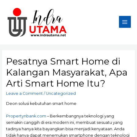
Skip
to
content
Main
Men
Pesatnya Smart Home di
Kalangan Masyarakat, Apa
Arti Smart Home Itu?
Leave a Comment
/
Uncategorized
Deon solusi kebutuhan smart home
Propertynbank.com
– Berkembangnya teknologi yang
semakin canggih di era modern ini, membuat sesuatu yang
tadinya hanya kita bayangkan bisa menjadi kenyataan. Anda
tidak hanya dapat menemukan smartphone dengan teknologi