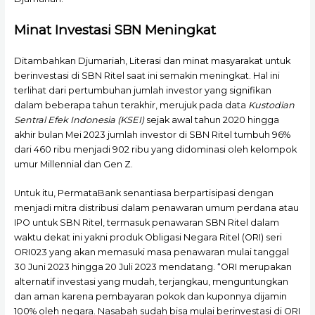
Minat Investasi SBN Meningkat
Ditambahkan Djumariah, Literasi dan minat masyarakat untuk
berinvestasi di SBN Ritel saat ini semakin meningkat. Hal ini
terlihat dari pertumbuhan jumlah investor yang signifikan
dalam beberapa tahun terakhir, merujuk pada data
Kustodian
Sentral Efek Indonesia (KSEI)
sejak awal tahun 2020 hingga
akhir bulan Mei 2023 jumlah investor di SBN Ritel tumbuh 96%
dari 460 ribu menjadi 902 ribu yang didominasi oleh kelompok
umur Millennial dan Gen Z.
Untuk itu, PermataBank senantiasa berpartisipasi dengan
menjadi mitra distribusi dalam penawaran umum perdana atau
IPO untuk SBN Ritel, termasuk penawaran SBN Ritel dalam
waktu dekat ini yakni produk Obligasi Negara Ritel (ORI) seri
ORI023 yang akan memasuki masa penawaran mulai tanggal
30 Juni 2023 hingga 20 Juli 2023 mendatang. “ORI merupakan
alternatif investasi yang mudah, terjangkau, menguntungkan
dan aman karena pembayaran pokok dan kuponnya dijamin
100% oleh negara. Nasabah sudah bisa mulai berinvestasi di ORI