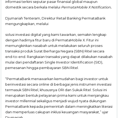
informasi terkini seputar pasar finansial global maupun
domestik secara berkala melalui
PermataMobile X Notification
.
Djumariah Tenteram, Direktur Retail Banking PermataBank
mengungkapkan, melalui
solusi investasi digital yang kami tawarkan, semakin lengkap
dengan hadirnya fitur baru di PermataMobile X. Fitur ini
memungkinkan nasabah untuk melakukan seluruh proses
transaksi produk Surat Berharga Negara (SBN) Ritel secara
end-to-end. Rangkaian transaksi yang dapat dilakukan nasabah
mulai dari pendaftaran Single Investor Identification (SID),
pemesanan hingga pembayaran SBN Ritel.
“PermataBank menawarkan kemudahan bagi investor untuk
berinvestasi secara online di berbagai jenis instrumen investasi
termasuk SBN Ritel, khususnya ORI dan Sukuk Ritel. Solusi ini
merupakan bentuk pelayanan prima kami untuk menjangkau
investor millennial sekaligus menjadi wujud nyata dukungan
PermataBank kepada pemerintah dalam meningkatkan literasi
dan memperluas cakupan inklusi keuangan masyarakat,” ujar
Djumariah.