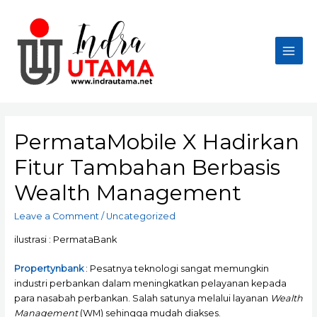
Skip
to
content
Main
Men
PermataMobile X Hadirkan
Fitur Tambahan Berbasis
Wealth Management
Leave a Comment
/
Uncategorized
ilustrasi : PermataBank
Propertynbank
: Pesatnya teknologi sangat memungkin
industri perbankan dalam meningkatkan pelayanan kepada
para nasabah perbankan. Salah satunya melalui layanan
Wealth
Management
(WM) sehingga mudah diakses.