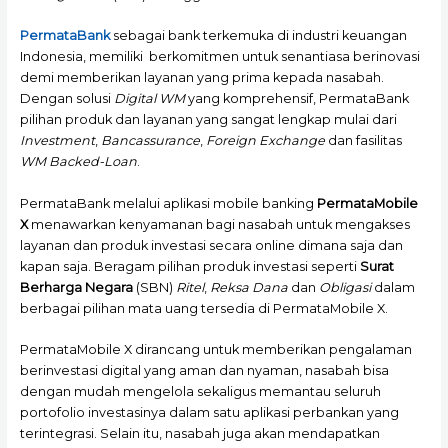
PermataBank
sebagai bank terkemuka di industri keuangan
Indonesia, memiliki berkomitmen untuk senantiasa berinovasi
demi memberikan layanan yang prima kepada nasabah.
Dengan solusi
Digital WM
yang komprehensif, PermataBank
pilihan produk dan layanan yang sangat lengkap mulai dari
Investment
,
Bancassurance
,
Foreign Exchange
dan fasilitas
WM Backed-Loan
.
PermataBank melalui aplikasi mobile banking
PermataMobile
X
menawarkan kenyamanan bagi nasabah untuk mengakses
layanan dan produk investasi secara online dimana saja dan
kapan saja. Beragam pilihan produk investasi seperti
Surat
Berharga Negara
(SBN)
Ritel
,
Reksa Dana
dan
Obligasi
dalam
berbagai pilihan mata uang tersedia di PermataMobile X.
PermataMobile X dirancang untuk memberikan pengalaman
berinvestasi digital yang aman dan nyaman, nasabah bisa
dengan mudah mengelola sekaligus memantau seluruh
portofolio investasinya dalam satu aplikasi perbankan yang
terintegrasi. Selain itu, nasabah juga akan mendapatkan