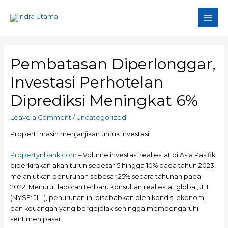
Skip
to
Main
content
Men
Pembatasan Diperlonggar,
Investasi Perhotelan
Diprediksi Meningkat 6%
Leave a Comment
/
Uncategorized
Properti masih menjanjikan untuk investasi
Propertynbank.com
– Volume investasi real estat di Asia Pasifik
diperkirakan akan turun sebesar 5 hingga 10% pada tahun 2023,
melanjutkan penurunan sebesar 25% secara tahunan pada
2022. Menurut laporan terbaru konsultan real estat global, JLL
(NYSE: JLL), penurunan ini disebabkan oleh kondisi ekonomi
dan keuangan yang bergejolak sehingga mempengaruhi
sentimen pasar.