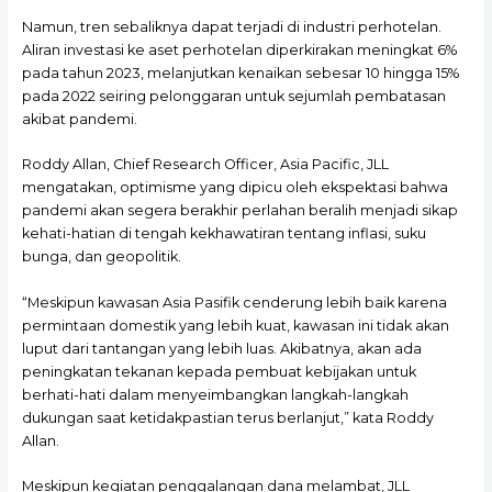
Namun, tren sebaliknya dapat terjadi di industri perhotelan.
Aliran investasi ke aset perhotelan diperkirakan meningkat 6%
pada tahun 2023, melanjutkan kenaikan sebesar 10 hingga 15%
pada 2022 seiring pelonggaran untuk sejumlah pembatasan
akibat pandemi.
Roddy Allan, Chief Research Officer, Asia Pacific, JLL
mengatakan, optimisme yang dipicu oleh ekspektasi bahwa
pandemi akan segera berakhir perlahan beralih menjadi sikap
kehati-hatian di tengah kekhawatiran tentang inflasi, suku
bunga, dan geopolitik.
“Meskipun kawasan Asia Pasifik cenderung lebih baik karena
permintaan domestik yang lebih kuat, kawasan ini tidak akan
luput dari tantangan yang lebih luas. Akibatnya, akan ada
peningkatan tekanan kepada pembuat kebijakan untuk
berhati-hati dalam menyeimbangkan langkah-langkah
dukungan saat ketidakpastian terus berlanjut,” kata Roddy
Allan.
Meskipun kegiatan penggalangan dana melambat, JLL