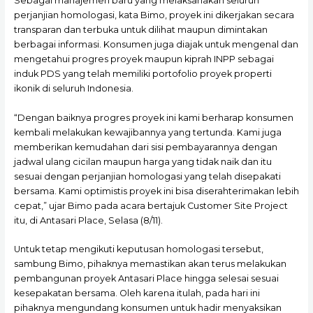
Sebagai manajemen baru yang melaksanakan seluruh
perjanjian homologasi, kata Bimo, proyek ini dikerjakan secara
transparan dan terbuka untuk dilihat maupun dimintakan
berbagai informasi. Konsumen juga diajak untuk mengenal dan
mengetahui progres proyek maupun kiprah INPP sebagai
induk PDS yang telah memiliki portofolio proyek properti
ikonik di seluruh Indonesia.
“Dengan baiknya progres proyek ini kami berharap konsumen
kembali melakukan kewajibannya yang tertunda. Kami juga
memberikan kemudahan dari sisi pembayarannya dengan
jadwal ulang cicilan maupun harga yang tidak naik dan itu
sesuai dengan perjanjian homologasi yang telah disepakati
bersama. Kami optimistis proyek ini bisa diserahterimakan lebih
cepat,” ujar Bimo pada acara bertajuk Customer Site Project
itu, di Antasari Place, Selasa (8/11).
Untuk tetap mengikuti keputusan homologasi tersebut,
sambung Bimo, pihaknya memastikan akan terus melakukan
pembangunan proyek Antasari Place hingga selesai sesuai
kesepakatan bersama. Oleh karena itulah, pada hari ini
pihaknya mengundang konsumen untuk hadir menyaksikan