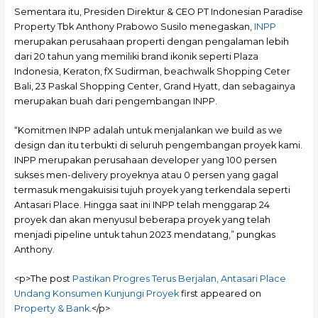
Sementara itu, Presiden Direktur & CEO PT Indonesian Paradise
Property Tbk Anthony Prabowo Susilo menegaskan,
INPP
merupakan perusahaan properti dengan pengalaman lebih
dari 20 tahun yang memiliki brand ikonik seperti Plaza
Indonesia, Keraton, fX Sudirman, beachwalk Shopping Ceter
Bali, 23 Paskal Shopping Center, Grand Hyatt, dan sebagainya
merupakan buah dari pengembangan INPP.
“Komitmen INPP adalah untuk menjalankan we build as we
design dan itu terbukti di seluruh pengembangan proyek kami.
INPP merupakan perusahaan developer yang 100 persen
sukses men-delivery proyeknya atau 0 persen yang gagal
termasuk mengakuisisi tujuh proyek yang terkendala seperti
Antasari Place. Hingga saat ini INPP telah menggarap 24
proyek dan akan menyusul beberapa proyek yang telah
menjadi pipeline untuk tahun 2023 mendatang,” pungkas
Anthony.
<p>The post
Pastikan Progres Terus Berjalan, Antasari Place
Undang Konsumen Kunjungi Proyek
first appeared on
Property & Bank
.</p>