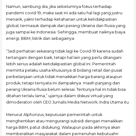
Namun, sambung dia, jika sebelumnya fokus terhadap
pandemi covid-19, maka saat ini ada satu hal lagi yang justru
menarik, yakni terhadap ketahanan untuk ketidakpastian
global, termasuk dampak dari perang Ukraina dan Rusia yang
juga sampai ke Indonesia. Sehingga, membuat naiknya biaya
energi, BBM, listrik dan sebagainya.
“Jadi perhatian sekarang tidak lagi ke Covid-19 karena sudah
tertangani dengan baik, tetapi hal lain yang perlu ditangani
lebih serius adalah ketidakpastian global ini. Pemerintah
meminta pelaku usaha khususnya di bidang retail dan pusat
perbelanjaan untuk tidak menaikkan harga barang ataupun
produk, tetapi ternyata ini dampaknya masih panjang dan
perang Ukraina Rusia belum selesai. Tentunya hal ini tidak bisa
ditahan terlalu lama,” ujarnya dalam diskusi virtual yang
dimoderatori oleh CEO Jurnalis Media Network, Indra Utama itu.
Menurut Alphonzus, keputusan pemerintah untuk
menghentikan atau mengurangi subsidi dengan menaikkan
harga BBM, patut didukung. Walaupun pada akhirnya akan
memberatkan masyarakat dalam pemenuhan kebutuahn