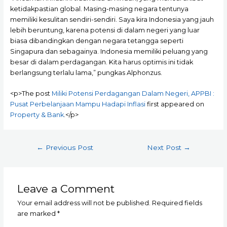
ketidakpastian global. Masing-masing negara tentunya
memiliki kesulitan sendiri-sendiri. Saya kira Indonesia yang jauh
lebih beruntung, karena potensi di dalam negeri yang luar
biasa dibandingkan dengan negara tetangga seperti
Singapura dan sebagainya. Indonesia memiliki peluang yang
besar di dalam perdagangan. Kita harus optimis ini tidak
berlangsung terlalu lama,” pungkas Alphonzus.
<p>The post
Miliki Potensi Perdagangan Dalam Negeri, APPBI :
Pusat Perbelanjaan Mampu Hadapi Inflasi
first appeared on
Property & Bank
.</p>
Post
←
Previous Post
Next Post
→
navigation
Leave a Comment
Your email address will not be published.
Required fields
are marked
*