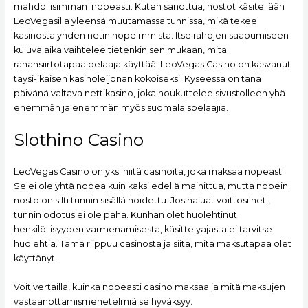
mahdollisimman nopeasti. Kuten sanottua, nostot käsitellään
LeoVegasilla yleensä muutamassa tunnissa, mikä tekee
kasinosta yhden netin nopeimmista. Itse rahojen saapumiseen
kuluva aika vaihtelee tietenkin sen mukaan, mitä
rahansiirtotapaa pelaaja käyttää. LeoVegas Casino on kasvanut
täysi-ikäisen kasinoleijonan kokoiseksi. Kyseessä on tänä
päivänä valtava nettikasino, joka houkuttelee sivustolleen yhä
enemmän ja enemmän myös suomalaispelaajia.
Slothino Casino
LeoVegas Casino on yksi niitä casinoita, joka maksaa nopeasti.
Se ei ole yhtä nopea kuin kaksi edellä mainittua, mutta nopein
nosto on silti tunnin sisällä hoidettu. Jos haluat voittosi heti,
tunnin odotus ei ole paha. Kunhan olet huolehtinut
henkilöllisyyden varmenamisesta, käsittelyajasta ei tarvitse
huolehtia. Tämä riippuu casinosta ja siitä, mitä maksutapaa olet
käyttänyt.
Voit vertailla, kuinka nopeasti casino maksaa ja mitä maksujen
vastaanottamismenetelmiä se hyväksyy.