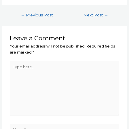
Post
←
Previous Post
Next Post
→
navigation
Leave a Comment
Your email address will not be published.
Required fields
are marked
*
Type
here..
Name*