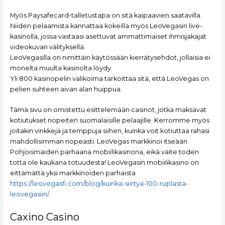
Myös Paysafecard-talletustapa on sitä kaipaavien saatavilla.
Niiden pelaamista kannattaa kokeilla myös LeoVegasin live-
kasinolla, jossa vastaasi asettuvat ammattimaiset ihmisjakajat
videokuvan välityksellä.
LeoVegasilla on nimittäin käytössään kierrätysehdot, jollaisia ei
monelta muulta kasinolta löydy.
Yli 800 kasinopelin valikoima tarkoittaa sitä, että LeoVegas on
pelien suhteen aivan alan huippua.
Tämä sivu on omistettu esittelemään casinot, jotka maksavat
kotiutukset nopeiten suomalaisille pelaajille. Kerromme myös
joitakin vinkkejä ja temppuja siihen, kuinka voit kotiuttaa rahasi
mahdollisimman nopeasti. LeoVegas markkinoi itseään
Pohjoismaiden parhaana mobiilikasinona, eikä väite toden
totta ole kaukana totuudesta! LeoVegasin mobiilikasino on
eittämättä yksi markkinoiden parhaista
https://leovegasfi.com/blog/kuinka-siirtya-100-ruplasta-
leovegasiin/
.
Caxino Casino