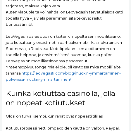
tarjotaan, maksuaikojen kera.
Kuten yläpuolelta voi nähdä, on LeoVegasin tervetuliaispaketti
todella hyvä – ja vielä paremman siitä tekevät reilut
bonussäännöt.
LeoVegasin paras puoli on kuitenkin lopulta sen mobiilikasino,
jota kutsutaan yleisesti netin parhaaksi mobiilikasinoksi ainakin
Suomessa ja Ruotsissa. Mobiilipelaamisen aloittaminen on
todella helppoa, ja ensimmäisenä huomaa, kuinka paljon
LeoVegas on mobiilikasinoonsa panostanut.
Yhteensopivuusongelmia ei ole, oli käytössä mikä mobiililaite
tahansa
https://leovegasfi.com/blog/muckin-ymmartaminen-
pokerissa-muckin-ymmartaminen/
.
Kuinka kotiuttaa casinolla, jolla
on nopeat kotiutukset
Olosi on turvallisempi, kun rahat ovat nopeasti tililläsi.
Kotiutusprosessi nettilompakoiden kautta on välitön. Paypal,