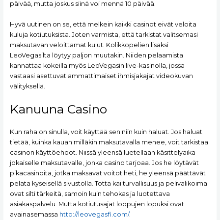
päivää, mutta joskus siinä voi mennä 10 päivää.
Hyvä uutinen on se, että melkein kaikki casinot eivät veloita
kuluja kotiutuksista. Joten varmista, että tarkistat valitsemasi
maksutavan veloittamat kulut. Kolikkopelien lisäksi
LeoVegasilta löytyy paljon muutakin. Niiden pelaamista
kannattaa kokeilla myös LeoVegasin live-kasinolla, jossa
vastaasi asettuvat ammattimaiset ihmisjakajat videokuvan
välityksellä.
Kanuuna Casino
Kun raha on sinulla, voit käyttää sen niin kuin haluat. Jos haluat
tietää, kuinka kauan milläkin maksutavalla menee, voit tarkistaa
casinon käyttöehdot. Niissä yleensä luetellaan käsittelyaika
jokaiselle maksutavalle, jonka casino tarjoaa. Jos he löytävät
pikacasinoita, jotka maksavat voitot heti, he yleensä päättävät
pelata kyseisellä sivustolla. Totta kai turvallisuus ja pelivalikoima
ovat silti tärkeitä, samoin kuin tehokas ja luotettava
asiakaspalvelu. Mutta kotiutusajat loppujen lopuksi ovat
avainasemassa
http://leovegasfi.com/
.