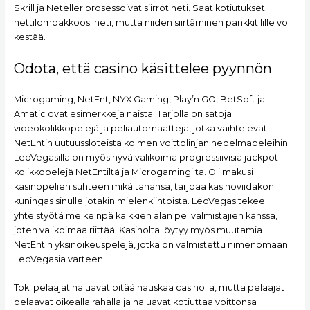
Skrill ja Neteller prosessoivat siirrot heti. Saat kotiutukset
nettilompakkoosi heti, mutta niiden siirtäminen pankkitilille voi
kestää.
Odota, että casino käsittelee pyynnön
Microgaming, NetEnt, NYX Gaming, Play’n GO, BetSoft ja
Amatic ovat esimerkkejä näistä. Tarjolla on satoja
videokolikkopelejä ja peliautomaatteja, jotka vaihtelevat
NetEntin uutuussloteista kolmen voittolinjan hedelmäpeleihin.
LeoVegasilla on myös hyvä valikoima progressiivisia jackpot-
kolikkopelejä NetEntiltä ja Microgamingilta. Oli makusi
kasinopelien suhteen mikä tahansa, tarjoaa kasinoviidakon
kuningas sinulle jotakin mielenkiintoista. LeoVegas tekee
yhteistyötä melkeinpä kaikkien alan pelivalmistajien kanssa,
joten valikoimaa riittää. Kasinolta löytyy myös muutamia
NetEntin yksinoikeuspelejä, jotka on valmistettu nimenomaan
LeoVegasia varteen.
Toki pelaajat haluavat pitää hauskaa casinolla, mutta pelaajat
pelaavat oikealla rahalla ja haluavat kotiuttaa voittonsa