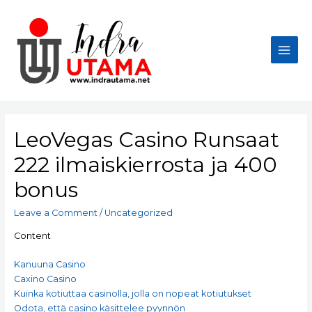
Skip
to
content
Main
Men
LeoVegas Casino Runsaat
222 ilmaiskierrosta ja 400
bonus
Leave a Comment
/
Uncategorized
Content
Kanuuna Casino
Caxino Casino
Kuinka kotiuttaa casinolla, jolla on nopeat kotiutukset
Odota, että casino käsittelee pyynnön