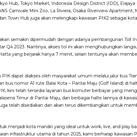
kyo Hub, Tokyo Market, Indonesia Design District (IDD), Erajay
 Carnivale Mini Zoo, La Riviera, Osaka Riverview Apartment, M
an Town Hub juga akan melengkapi kawasan PIK2 sebagai kota m
uga akan semakin dipermudah dengan adanya pembangunan Toll I
kitar Q4 2023. Nantinya, akses tol ini akan menghubungkan lan
 Hatta yang berjarak hanya 7 menit, selain tentunya akan memb
 PIK dapat diakses oleh masyarakat umum melalui jalur bus Tran
an bus nomor A1 rute Balai Kota – Pantai Maju (Golf Island) di h
PIK, kini telah tersedia layanan bus komuter berbayar yang me
alasena Timur di Pantai Maju, dan berbagai halte lainnya di kaw
 juga telah disediakan dan akan terus dikembangkan untuk me
uk menjadi kota mandiri yang ideal untuk work, live, and play ba
ian infrastruktur utama di tahun 2025, kami berharap kawasan 