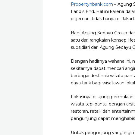
Propertynbank.com
– Agung 
Land’s End. Hal ini karena dal
digemari, tidak hanya di Jakarta
Bagi Agung Sedayu Group dan 
satu dari rangkaian konsep lif
subsidiari dari Agung Sedayu 
Dengan hadirnya wahana ini, ma
sekitarnya dapat mencari ang
berbagai destinasi wisata pant
daya tarik bagi wisatawan lokal
Lokasinya di ujung permulaan
wisata tepi pantai dengan arsi
restoran, retail, dan entertain
pengunjung dapat menghabisk
Untuk pengunjung yang ingin 