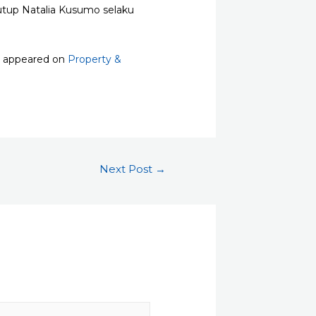
tutup Natalia Kusumo selaku
t appeared on
Property &
Next Post
→