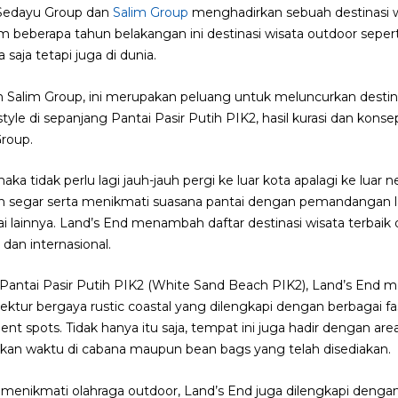
Sedayu Group dan
Salim Group
menghadirkan sebuah destinasi wis
am beberapa tahun belakangan ini destinasi wisata outdoor sepert
 saja tetapi juga di dunia.
Salim Group, ini merupakan peluang untuk meluncurkan destin
estyle di sepanjang Pantai Pasir Putih PIK2, hasil kurasi dan kons
Group.
ka tidak perlu lagi jauh-jauh pergi ke luar kota apalagi ke luar 
in segar serta menikmati suasana pantai dengan pemandangan la
ai lainnya. Land’s End menambah daftar destinasi wisata terbaik 
 dan internasional.
 Pantai Pasir Putih PIK2 (White Sand Beach PIK2), Land’s End 
tektur bergaya rustic coastal yang dilengkapi dengan berbagai fasi
ment spots. Tidak hanya itu saja, tempat ini juga hadir dengan ar
an waktu di cabana maupun bean bags yang telah disediakan.
menikmati olahraga outdoor, Land’s End juga dilengkapi dengan