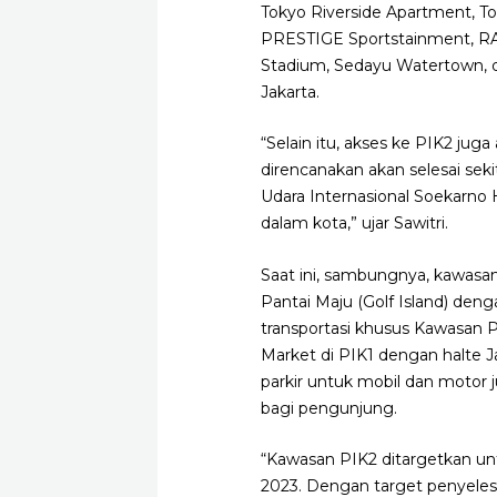
Tokyo Riverside Apartment, To
PRESTIGE Sportstainment, RANS
Stadium, Sedayu Watertown, d
Jakarta.
“Selain itu, akses ke PIK2 j
direncanakan akan selesai se
Udara Internasional Soekarno
dalam kota,” ujar Sawitri.
Saat ini, sambungnya, kawasan
Pantai Maju (Golf Island) deng
transportasi khusus Kawasan 
Market di PIK1 dengan halte J
parkir untuk mobil dan motor
bagi pengunjung.
“Kawasan PIK2 ditargetkan unt
2023. Dengan target penyelesa