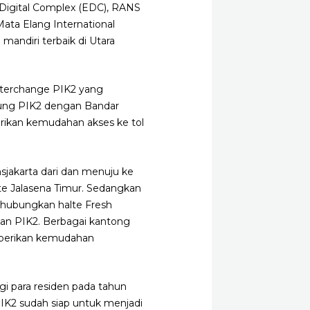
a Digital Complex (EDC), RANS
ata Elang International
andiri terbaik di Utara
nterchange PIK2 yang
gsung PIK2 dengan Bandar
erikan kemudahan akses ke tol
sjakarta dari dan menuju ke
alte Jalasena Timur. Sedangkan
nghubungkan halte Fresh
asan PIK2. Berbagai kantong
mberikan kemudahan
gi para residen pada tahun
PIK2 sudah siap untuk menjadi