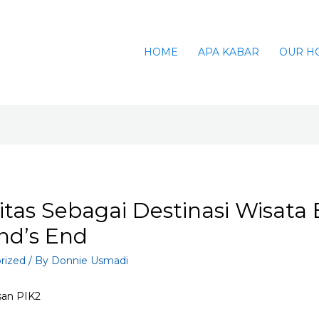
HOME
APA KABAR
OUR H
itas Sebagai Destinasi Wisata 
nd’s End
rized
/ By
Donnie Usmadi
san PIK2