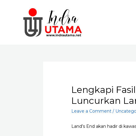
Skip
to
content
Lengkapi Fasil
Luncurkan La
Leave a Comment
/
Uncatego
Land’s End akan hadir di kawa