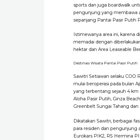
sports dan juga boardwalk un
pengunjung yang membawa anak
sepanjang Pantai Pasir Putih 
Istimewanya area ini, karena d
memadai dengan diberlakukan ta
hektar dan Area Leaseable Ber
Destinasi Wisata Pantai Pasir Putih
Sawitri Setiawan selaku COO 
mulai beroperasi pada bulan Ap
yang terbentang sejauh 4 km de
Aloha Pasir Putih, Ginza Beac
Greenbelt Sungai Tahang dan P
Dikatakan Sawitri, berbagai fas
para residen dan pengunjung an
Eurokars PIK2, RS Hermina PI