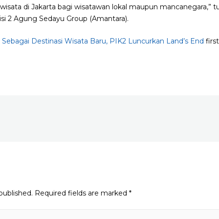
riwisata di Jakarta bagi wisatawan lokal maupun mancanegara,” 
si 2 Agung Sedayu Group (Amantara).
s Sebagai Destinasi Wisata Baru, PIK2 Luncurkan Land’s End
firs
published.
Required fields are marked
*