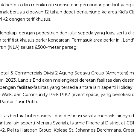
tuk berfoto dan menikmati sunrise dan pemandangan laut yang i
 berusia dibawah 12 tahun dapat berkunjung ke area Kid’s Clu
PIK2 dengan tarif khusus.
ilengkapi dengan pedestrian dan jalur sepeda yang luas, serta dil
rif flat khusus parkir kendaraan. Termasuk area parkir ini, Land’
sih (NLA) seluas 6,500-meter persegi.
Retail & Commercials Divisi 2 Agung Sedayu Group (Amantara) 
ril 2023, Land’s End akan melengkapi deretan fasilitas dan destin
ngan fasilitas-fasilitas yang tersedia antara lain seperti Holiday
h Walk, dan Community Park PIK2 (event space) yang berlokasi 
antai Pasir Putih.
ilitas bertaraf internasional dan destinasi wisata menarik lainnya
tara lain seperti Menara Syariah, Islamic Financial District at C
K2, Pelita Harapan Group, Kolese St. Johannes Berchmans, Gree