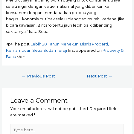
Menurut saya ini paling worth buying untuk konsumen. Saya
selalu ingin dengan value maksimal yang diberikan ke
konsumen dengan mendapatkan produk yang
bagus. Ekonomis itu tidak selalu dianggap murah. Padahal jika
bicara kawasan, Bintaro tentu jauh lebih baik dibanding
sekitarnya,” kata Setia.
<p>The post
Lebih 20 Tahun Menekuni Bisnis Properti,
Kemampuan Setia Sudah Teruji
first appeared on
Property &
Bank
.</p>
Post
←
Previous Post
Next Post
→
navigation
Leave a Comment
Your email address will not be published.
Required fields
are marked
*
Type
here..