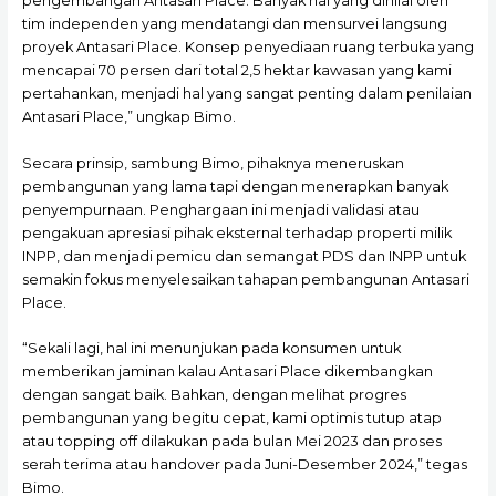
pengembangan Antasari Place. Banyak hal yang dinilai oleh
tim independen yang mendatangi dan mensurvei langsung
proyek Antasari Place. Konsep penyediaan ruang terbuka yang
mencapai 70 persen dari total 2,5 hektar kawasan yang kami
pertahankan, menjadi hal yang sangat penting dalam penilaian
Antasari Place,” ungkap Bimo.
Secara prinsip, sambung Bimo, pihaknya meneruskan
pembangunan yang lama tapi dengan menerapkan banyak
penyempurnaan. Penghargaan ini menjadi validasi atau
pengakuan apresiasi pihak eksternal terhadap properti milik
INPP, dan menjadi pemicu dan semangat PDS dan INPP untuk
semakin fokus menyelesaikan tahapan pembangunan Antasari
Place.
“Sekali lagi, hal ini menunjukan pada konsumen untuk
memberikan jaminan kalau Antasari Place dikembangkan
dengan sangat baik. Bahkan, dengan melihat progres
pembangunan yang begitu cepat, kami optimis tutup atap
atau topping off dilakukan pada bulan Mei 2023 dan proses
serah terima atau handover pada Juni-Desember 2024,” tegas
Bimo.