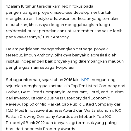
“Dalam 10 tahun terakhir kami lebih fokus pada
pengembangan proyek mixed-use development untuk
mengikuti tren lifestyle di kawasan perkotaan yang semakin
dibutuhkan, khususnya dengan menggabungkan fungsi
residensial-pusat perbelanjaan untuk memberikan value lebih
pada kawasannya,” tutur Anthony.
Dalam perjalanan mengembangkan berbagai proyek
tersebut, imbuh Anthony, pihaknya banyak diapresiasi oleh
institusi independen baik proyek yang dikembangkan maupun
penghargaan lain sebagai korporasi.
Sebagai informasi, sejak tahun 2016 lalu
INPP
mengantongi
sejumlah penghargaan antara lain Top Ten Listed Company dari
Forbes, Best Listed Company in Restaurant, Hotel, and Tourism
dari Investor, 1st Rank Business Category dari Economic
Review, Top 50 of Mid Market Cap Public Listed Company dari
IICD, Most Innovative Business Award dari Warta Ekonomi, 100
Fasten Growing Company Awards dari Infobank, Top 100
Property&Bank 2022 dan banyak lagi termasuk yang paling
baru dari Indonesia Property Awards.