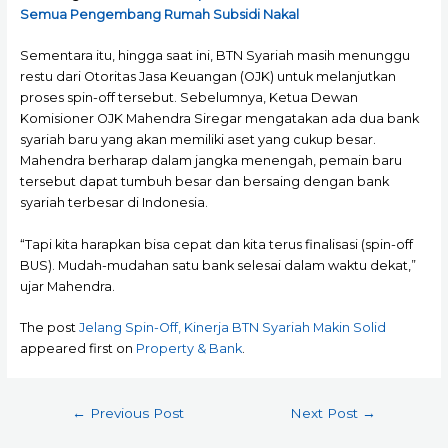
Semua Pengembang Rumah Subsidi Nakal
Sementara itu, hingga saat ini, BTN Syariah masih menunggu
restu dari Otoritas Jasa Keuangan (OJK) untuk melanjutkan
proses spin-off tersebut. Sebelumnya, Ketua Dewan
Komisioner OJK Mahendra Siregar mengatakan ada dua bank
syariah baru yang akan memiliki aset yang cukup besar.
Mahendra berharap dalam jangka menengah, pemain baru
tersebut dapat tumbuh besar dan bersaing dengan bank
syariah terbesar di Indonesia.
“Tapi kita harapkan bisa cepat dan kita terus finalisasi (spin-off
BUS). Mudah-mudahan satu bank selesai dalam waktu dekat,”
ujar Mahendra.
The post
Jelang Spin-Off, Kinerja BTN Syariah Makin Solid
appeared first on
Property & Bank
.
Post
←
Previous Post
Next Post
→
navigation