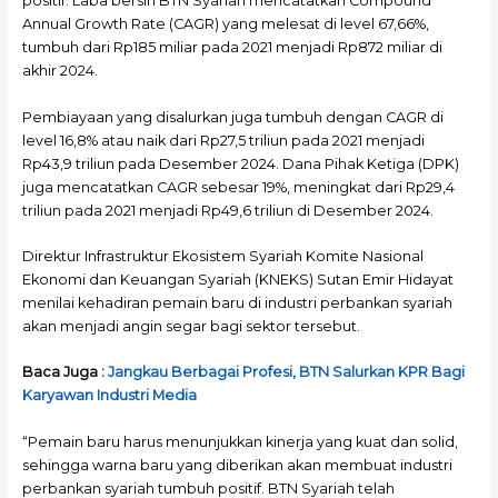
positif. Laba bersih BTN Syariah mencatatkan Compound
Annual Growth Rate (CAGR) yang melesat di level 67,66%,
tumbuh dari Rp185 miliar pada 2021 menjadi Rp872 miliar di
akhir 2024.
Pembiayaan yang disalurkan juga tumbuh dengan CAGR di
level 16,8% atau naik dari Rp27,5 triliun pada 2021 menjadi
Rp43,9 triliun pada Desember 2024. Dana Pihak Ketiga (DPK)
juga mencatatkan CAGR sebesar 19%, meningkat dari Rp29,4
triliun pada 2021 menjadi Rp49,6 triliun di Desember 2024.
Direktur Infrastruktur Ekosistem Syariah Komite Nasional
Ekonomi dan Keuangan Syariah (KNEKS) Sutan Emir Hidayat
menilai kehadiran pemain baru di industri perbankan syariah
akan menjadi angin segar bagi sektor tersebut.
Baca Juga :
Jangkau Berbagai Profesi, BTN Salurkan KPR Bagi
Karyawan Industri Media
“Pemain baru harus menunjukkan kinerja yang kuat dan solid,
sehingga warna baru yang diberikan akan membuat industri
perbankan syariah tumbuh positif. BTN Syariah telah