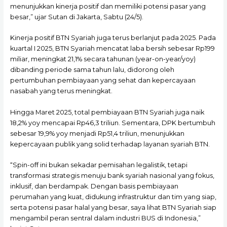
menunjukkan kinerja positif dan memiliki potensi pasar yang
besar,” ujar Sutan di Jakarta, Sabtu (24/5).
Kinerja positif BTN Syariah juga terus berlanjut pada 2025. Pada
kuartal I 2025, BTN Syariah mencatat laba bersih sebesar Rp199
miliar, meningkat 21,1% secara tahunan (year-on-year/yoy)
dibanding periode sama tahun lalu, didorong oleh
pertumbuhan pembiayaan yang sehat dan kepercayaan
nasabah yang terus meningkat.
Hingga Maret 2025, total pembiayaan BTN Syariah juga naik
18,2% yoy mencapai Rp46,3 triliun. Sementara, DPK bertumbuh
sebesar 19,9% yoy menjadi Rp51,4 triliun, menunjukkan
kepercayaan publik yang solid terhadap layanan syariah BTN.
“Spin-off ini bukan sekadar pemisahan legalistik, tetapi
transformasi strategis menuju bank syariah nasional yang fokus,
inklusif, dan berdampak. Dengan basis pembiayaan
perumahan yang kuat, didukung infrastruktur dan tim yang siap,
serta potensi pasar halal yang besar, saya lihat BTN Syariah siap
mengambil peran sentral dalam industri BUS di Indonesia,”