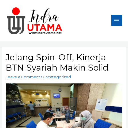
Skip
to
content
Main
Men
Jelang Spin-Off, Kinerja
BTN Syariah Makin Solid
Leave a Comment
/
Uncategorized