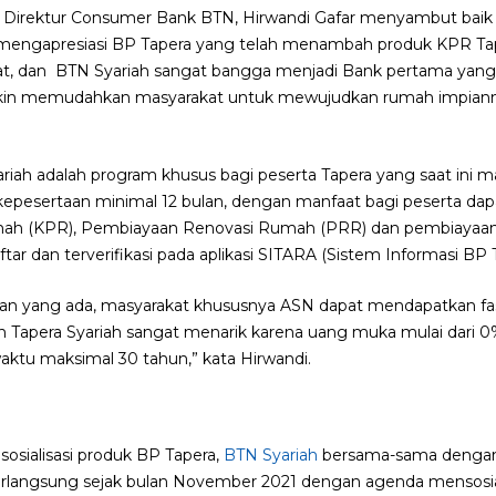
Direktur Consumer Bank BTN, Hirwandi Gafar menyambut baik 
at mengapresiasi BP Tapera yang telah menambah produk KPR T
at, dan BTN Syariah sangat bangga menjadi Bank pertama yang 
kin memudahkan masyarakat untuk mewujudkan rumah impiannya
ariah adalah program khusus bagi peserta Tapera yang saat ini 
pesertaan minimal 12 bulan, dengan manfaat bagi peserta dapat 
ah (KPR), Pembiayaan Renovasi Rumah (PRR) dan pembiayaa
tar dan terverifikasi pada aplikasi SITARA (Sistem Informasi BP 
n yang ada, masyarakat khususnya ASN dapat mendapatkan fa
dan Tapera Syariah sangat menarik karena uang muka mulai dari 0
aktu maksimal 30 tahun,” kata Hirwandi.
sialisasi produk BP Tapera,
BTN Syariah
bersama-sama denga
langsung sejak bulan November 2021 dengan agenda mensosial