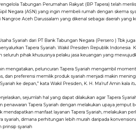
engelola Tabungan Perumahan Rakyat (BP Tapera) telah merilis
r Sipil Negara (ASN) yang ingin membeli rumah dengan skema sya
di Nangroe Aceh Darussalam yang dikenal sebagai daerah yang k
saha Syariah dari PT Bank Tabungan Negara (Persero ) Tbk jug
nyalurkan Tapera Syariah. Wakil Presiden Republik Indonesia 
an seluruh pihak khususnya pelaku jasa keuangan yang mewujudk
 Amin mengatakan, peluncuran Tapera Syariah mengambil momen
s, dan preferensi memilik produk syariah menjadi makin mening
riah ke depan,” kata Wakil Presiden, K. H. Ma’ruf Amin kala itu
enjelaskan, sejumlah hal yang dapat dilakukan agar Tapera Syar
an penawaran Tapera Syariah dengan melakukan upaya jemput bola
mendapatkan manfaat layanan Tapera Syariah, melakukan perl
ra syariah, dimana perhitungan lebih murah daripada konvensiona
prinsip syariah