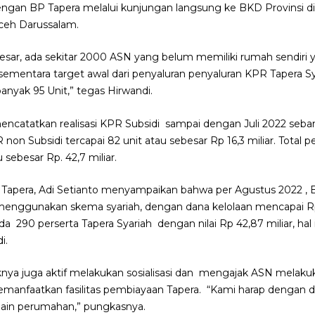
ngan BP Tapera melalui kunjungan langsung ke BKD Provinsi di 
Aceh Darussalam.
esar, ada sekitar 2000 ASN yang belum memiliki rumah sendiri 
sementara target awal dari penyaluran penyaluran KPR Tapera S
anyak 95 Unit,” tegas Hirwandi.
mencatatkan realisasi KPR Subsidi sampai dengan Juli 2022 seba
R non Subsidi tercapai 82 unit atau sebesar Rp 16,3 miliar. Total
sebesar Rp. 42,7 miliar.
 Tapera, Adi Setianto menyampaikan bahwa per Agustus 2022 ,
menggunakan skema syariah, dengan dana kelolaan mencapai Rp
da 290 perserta Tapera Syariah dengan nilai Rp 42,87 miliar, ha
i.
nya juga aktif melakukan sosialisasi dan mengajak ASN melaku
emanfaatkan fasilitas pembiayaan Tapera. “Kami harap dengan d
hain perumahan,” pungkasnya.