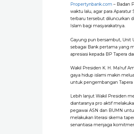
Propertynbank.com
– Badan P
waktu lalu, agar para Aparatu
terbaru tersebut diluncurkan 
Islam bagi masyarakatnya.
Gayung pun bersambut, Unit U
sebagai Bank pertama yang me
apresiasi kepada BP Tapera d
Wakil Presiden K. H. Ma’ruf
gaya hidup islami makin melua
untuk pengembangan Tapera Sya
Lebih lanjut Wakil Presiden m
diantaranya pro aktif melakuk
pegawai ASN dan BUMN untuk 
melakukan literasi skema tape
senantiasa menjaga komitmen 