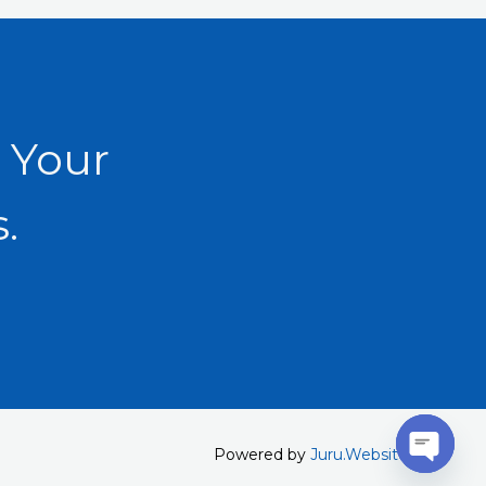
 Your
.
Powered by
Juru.Website
Open