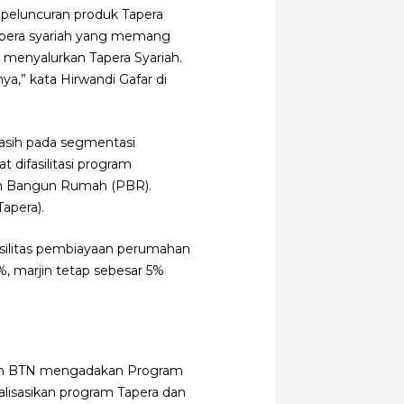
peluncuran produk Tapera
apera syariah yang memang
menyalurkan Tapera Syariah.
,” kata Hirwandi Gafar di
masih pada segmentasi
difasilitasi program
n Bangun Rumah (PBR).
Tapera).
silitas pembiayaan perumahan
%, marjin tetap sebesar 5%
n BTN mengadakan Program
isasikan program Tapera dan