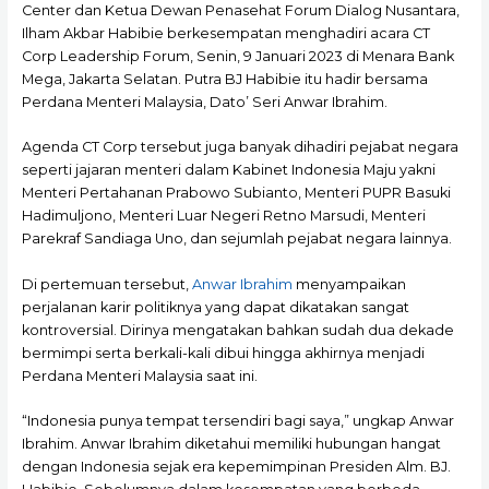
Center dan Ketua Dewan Penasehat Forum Dialog Nusantara,
Ilham Akbar Habibie berkesempatan menghadiri acara CT
Corp Leadership Forum, Senin, 9 Januari 2023 di Menara Bank
Mega, Jakarta Selatan. Putra BJ Habibie itu hadir bersama
Perdana Menteri Malaysia, Dato’ Seri Anwar Ibrahim.
Agenda CT Corp tersebut juga banyak dihadiri pejabat negara
seperti jajaran menteri dalam Kabinet Indonesia Maju yakni
Menteri Pertahanan Prabowo Subianto, Menteri PUPR Basuki
Hadimuljono, Menteri Luar Negeri Retno Marsudi, Menteri
Parekraf Sandiaga Uno, dan sejumlah pejabat negara lainnya.
Di pertemuan tersebut,
Anwar Ibrahim
menyampaikan
perjalanan karir politiknya yang dapat dikatakan sangat
kontroversial. Dirinya mengatakan bahkan sudah dua dekade
bermimpi serta berkali-kali dibui hingga akhirnya menjadi
Perdana Menteri Malaysia saat ini.
“Indonesia punya tempat tersendiri bagi saya,” ungkap Anwar
Ibrahim. Anwar Ibrahim diketahui memiliki hubungan hangat
dengan Indonesia sejak era kepemimpinan Presiden Alm. BJ.