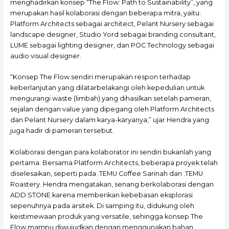
menghadirkan konsep “The Flow: Path to Sustainability”, yang
merupakan hasil kolaborasi dengan beberapa mitra, yaitu:
Platform Architects sebagai architect, Pelant Nursery sebagai
landscape designer, Studio Yord sebagai branding consultant,
LUME sebagai lighting designer, dan POC Technology sebagai
audio visual designer.
“Konsep The Flow sendiri merupakan respon terhadap
keberlanjutan yang dilatarbelakangi oleh kepedulian untuk
mengurangi waste (limbah) yang dihasilkan setelah pameran,
sejalan dengan value yang dipegang oleh Platform Architects
dan Pelant Nursery dalam karya-karyanya,” ujar Hendra yang
juga hadir di pameran tersebut.
Kolaborasi dengan para kolaborator ini sendiri bukanlah yang
pertama. Bersama Platform Architects, beberapa proyek telah
diselesaikan, seperti pada .TEMU Coffee Sarinah dan .TEMU
Roastery. Hendra mengatakan, senang berkolaborasi dengan
ADD STONE karena memberikan kebebasan eksplorasi
sepenuhnya pada arsitek. Di samping itu, didukung oleh
keistimewaan produk yang versatile, sehingga konsep The
Flow mampu diwujudkan dengan menggunakan bahan