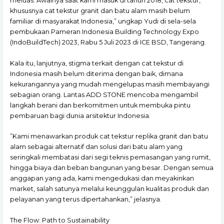
meluas. Awalnya saat kami masuk di tahun 2018, cat tekstur,
khususnya cat tekstur granit dan batu alam masih belum
familiar di masyarakat Indonesia,” ungkap Yudi di sela-sela
pembukaan Pameran Indonesia Building Technology Expo
(IndoBuildTech) 2023, Rabu 5 Juli 2023 di ICE BSD, Tangerang.
Kala itu, lanjutnya, stigma terkait dengan cat tekstur di
Indonesia masih belum diterima dengan baik, dimana
kekurangannya yang mudah mengelupas masih membayangi
sebagian orang. Lantas ADD STONE mencoba mengambil
langkah berani dan berkomitmen untuk membuka pintu
pembaruan bagi dunia arsitektur Indonesia.
”Kami menawarkan produk cat tekstur replika granit dan batu
alam sebagai alternatif dan solusi dari batu alam yang
seringkali membatasi dari segi teknis pemasangan yang rumit,
hingga biaya dan beban bangunan yang besar. Dengan semua
anggapan yang ada, kami mengedukasi dan meyakinkan
market, salah satunya melalui keunggulan kualitas produk dan
pelayanan yang terus dipertahankan,” jelasnya.
The Flow: Path to Sustainability