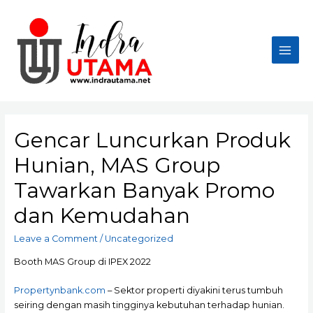
Skip
to
content
Main
Men
Gencar Luncurkan Produk
Hunian, MAS Group
Tawarkan Banyak Promo
dan Kemudahan
Leave a Comment
/
Uncategorized
Booth MAS Group di IPEX 2022
Propertynbank.com
– Sektor properti diyakini terus tumbuh
seiring dengan masih tingginya kebutuhan terhadap hunian.