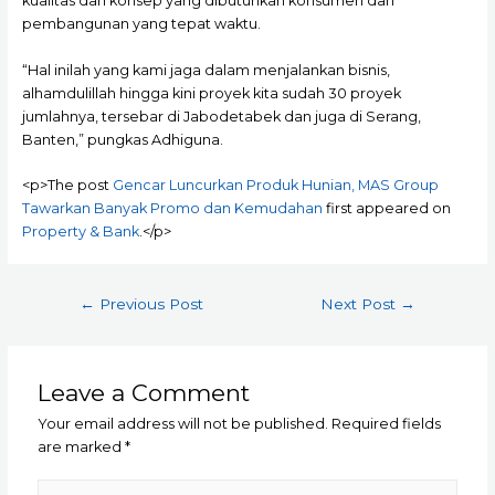
kualitas dan konsep yang dibutuhkan konsumen dan
pembangunan yang tepat waktu.
“Hal inilah yang kami jaga dalam menjalankan bisnis,
alhamdulillah hingga kini proyek kita sudah 30 proyek
jumlahnya, tersebar di Jabodetabek dan juga di Serang,
Banten,” pungkas Adhiguna.
<p>The post
Gencar Luncurkan Produk Hunian, MAS Group
Tawarkan Banyak Promo dan Kemudahan
first appeared on
Property & Bank
.</p>
Post
←
Previous Post
Next Post
→
navigation
Leave a Comment
Your email address will not be published.
Required fields
are marked
*
Type