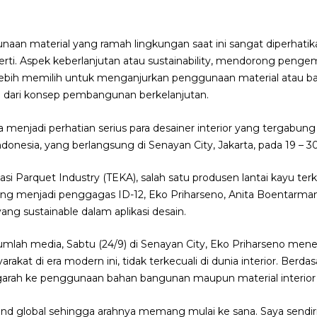
aan material yang ramah lingkungan saat ini sangat diperhat
i. Aspek keberlanjutan atau sustainability, mendorong peng
ia, lebih memilih untuk menganjurkan penggunaan material atau
 dari konsep pembangunan berkelanjutan.
ga menjadi perhatian serius para desainer interior yang tergabung
Indonesia, yang berlangsung di Senayan City, Jakarta, pada 19 –
si Parquet Industry (TEKA), salah satu produsen lantai kayu ter
yang menjadi penggagas ID-12, Eko Priharseno, Anita Boentarm
ang sustainable dalam aplikasi desain.
mlah media, Sabtu (24/9) di Senayan City, Eko Priharseno men
akat di era modern ini, tidak terkecuali di dunia interior. Ber
arah ke penggunaan bahan bangunan maupun material interior 
trend global sehingga arahnya memang mulai ke sana. Saya sendir