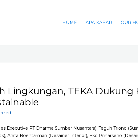
HOME
APA KABAR
OUR H
h Lingkungan, TEKA Dukung P
tainable
rized
l Sales Executive PT Dharma Sumber Nusantara), Teguh Triono (S
), Anita Boentarman (Desainer Interior), Eko Priharseno (Desain