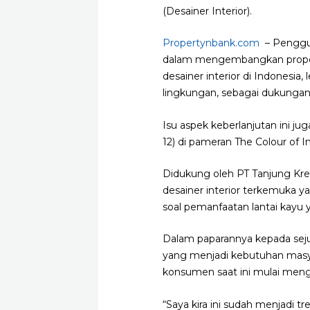
(Desainer Interior).
Propertynbank.com
– Penggun
dalam mengembangkan propert
desainer interior di Indones
lingkungan, sebagai dukungan
Isu aspek keberlanjutan ini ju
12) di pameran The Colour of 
Didukung oleh PT Tanjung Krea
desainer interior terkemuka 
soal pemanfaatan lantai kayu y
Dalam paparannya kepada seju
yang menjadi kebutuhan masyar
konsumen saat ini mulai meng
“Saya kira ini sudah menjadi 