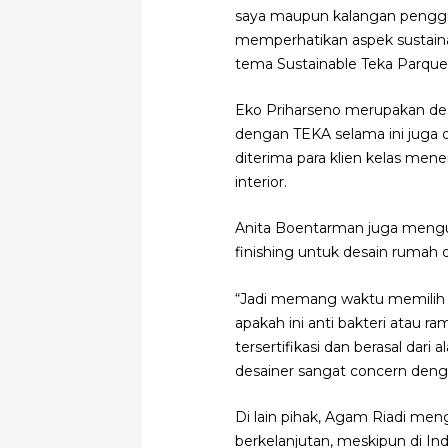
saya maupun kalangan penggun
memperhatikan aspek sustaina
tema Sustainable Teka Parquet,
Eko Priharseno merupakan des
dengan TEKA selama ini juga d
diterima para klien kelas men
interior.
Anita Boentarman juga mengun
finishing untuk desain ruma
“Jadi memang waktu memilih ba
apakah ini anti bakteri atau 
tersertifikasi dan berasal dari
desainer sangat concern dengan
Di lain pihak, Agam Riadi m
berkelanjutan, meskipun di In