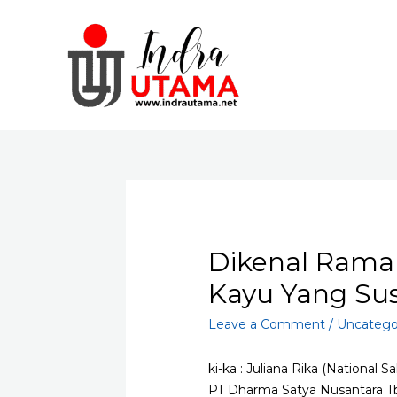
Skip
to
content
Dikenal Rama
Kayu Yang Sus
Leave a Comment
/
Uncatego
ki-ka : Juliana Rika (Nationa
PT Dharma Satya Nusantara Tbk