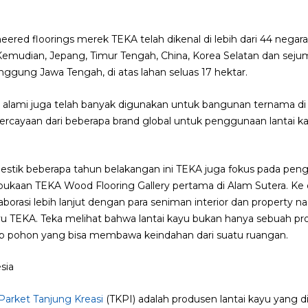
eered floorings merek TEKA telah dikenal di lebih dari 44 negara
Kemudian, Jepang, Timur Tengah, China, Korea Selatan dan sejum
nggung Jawa Tengah, di atas lahan seluas 17 hektar.
u alami juga telah banyak digunakan untuk bangunan ternama di
ercayaan dari beberapa brand global untuk penggunaan lantai kay
tik beberapa tahun belakangan ini TEKA juga fokus pada peng
bukaan TEKA Wood Flooring Gallery pertama di Alam Sutera. 
orasi lebih lanjut dengan para seniman interior dan property na
u TEKA. Teka melihat bahwa lantai kayu bukan hanya sebuah p
etiap pohon yang bisa membawa keindahan dari suatu ruangan.
sia
 Parket Tanjung Kreasi
(TKPI) adalah produsen lantai kayu yang di