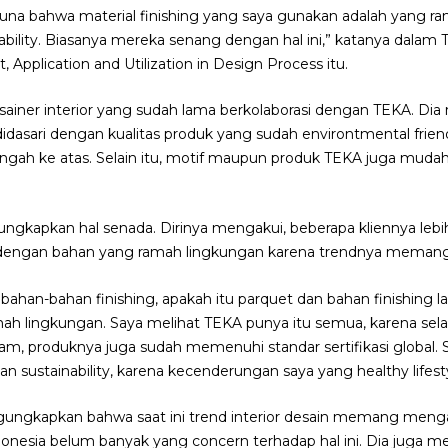
a bahwa material finishing yang saya gunakan adalah yang ra
bility. Biasanya mereka senang dengan hal ini,” katanya dala
 Application and Utilization in Design Process itu.
ainer interior yang sudah lama berkolaborasi dengan TEKA. D
idasari dengan kualitas produk yang sudah environtmental frien
engah ke atas. Selain itu, motif maupun produk TEKA juga mudah 
gkapkan hal senada. Dirinya mengakui, beberapa kliennya leb
h dengan bahan yang ramah lingkungan karena trendnya meman
han-bahan finishing, apakah itu parquet dan bahan finishing l
ramah lingkungan. Saya melihat TEKA punya itu semua, karena se
 alam, produknya juga sudah memenuhi standar sertifikasi global. S
 sustainability, karena kecenderungan saya yang healthy lifestyle
engungkapkan bahwa saat ini trend interior desain memang me
donesia belum banyak yang concern terhadap hal ini. Dia juga m