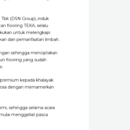
 Tbk (DSN Group), induk
n flooring TEKA, selalu
ilakukan untuk melengkapi
rukan dan pemanfaatan limbah.
kungan sehingga menciptakan
un flooring yang sudah
o.
u premium kepada khalayak
Indonesia dengan memamerkan
emi, sehingga selama acara
g mulai menggeliat pasca