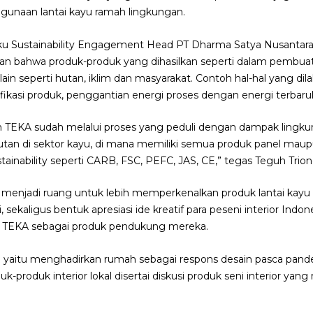
ggunaan lantai kayu ramah lingkungan.
ku Sustainability Engagement Head PT Dharma Satya Nusantara
 bahwa produk-produk yang dihasilkan seperti dalam pembuata
lain seperti hutan, iklim dan masyarakat. Contoh hal-hal yang d
ertifikasi produk, penggantian energi proses dengan energi terba
kan TEKA sudah melalui proses yang peduli dengan dampak ling
utan di sektor kayu, di mana memiliki semua produk panel maup
 sustainability seperti CARB, FSC, PEFC, JAS, CE,” tegas Teguh Trion
ni menjadi ruang untuk lebih memperkenalkan produk lantai kay
i, sekaligus bentuk apresiasi ide kreatif para peseni interior 
 TEKA sebagai produk pendukung mereka.
 yaitu menghadirkan rumah sebagai respons desain pasca pand
-produk interior lokal disertai diskusi produk seni interior yan