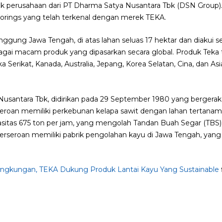
k perusahaan dari PT Dharma Satya Nusantara Tbk (DSN Group)
oorings yang telah terkenal dengan merek TEKA.
nggung Jawa Tengah, di atas lahan seluas 17 hektar dan diakui
agai macam produk yang dipasarkan secara global. Produk Teka te
ka Serikat, Kanada, Australia, Jepang, Korea Selatan, Cina, dan A
antara Tbk, didirikan pada 29 September 1980 yang bergerak di
seroan memiliki perkebunan kelapa sawit dengan lahan tertanam 1
pasitas 675 ton per jam, yang mengolah Tandan Buah Segar (TBS
rseroan memiliki pabrik pengolahan kayu di Jawa Tengah, yan
ingkungan, TEKA Dukung Produk Lantai Kayu Yang Sustainable