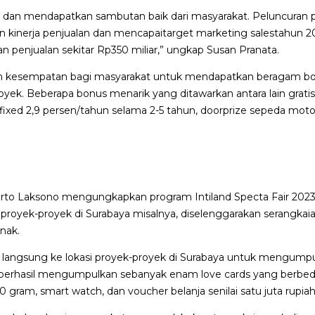
es dan mendapatkan sambutan baik dari masyarakat. Peluncuran 
inerja penjualan dan mencapaitarget marketing salestahun 2023 
n penjualan sekitar Rp350 miliar,” ungkap Susan Pranata.
n kesempatan bagi masyarakat untuk mendapatkan beragam bo
ek. Beberapa bonus menarik yang ditawarkan antara lain gratis
ixed 2,9 persen/tahun selama 2-5 tahun, doorprize sepeda motor 
 Harto Laksono mengungkapkan program Intiland Specta Fair 20
proyek-proyek di Surabaya misalnya, diselenggarakan serangkaian
nak.
langsung ke lokasi proyek-proyek di Surabaya untuk mengumpul
erhasil mengumpulkan sebanyak enam love cards yang berbeda 
ram, smart watch, dan voucher belanja senilai satu juta rupiah