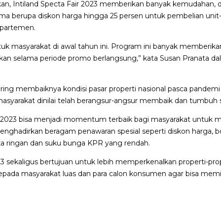
skan, Intiland Specta Fair 2023 memberikan banyak kemudahan, 
tama berupa diskon harga hingga 25 persen untuk pembelian unit-
 apartemen.
ntuk masyarakat di awal tahun ini. Program ini banyak member
kan selama periode promo berlangsung,” kata Susan Pranata dal
seiring membaiknya kondisi pasar properti nasional pasca pande
masyarakat dinilai telah berangsur-angsur membaik dan tumbuh se
ir 2023 bisa menjadi momentum terbaik bagi masyarakat untuk me
hadirkan beragam penawaran spesial seperti diskon harga, bo
a ringan dan suku bunga KPR yang rendah.
3 sekaligus bertujuan untuk lebih memperkenalkan properti-prope
da masyarakat luas dan para calon konsumen agar bisa memilik