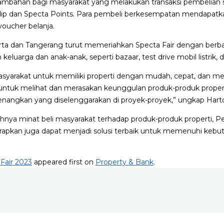
ambahan bagi masyarakat yang melakukan transaksi pembelian
dip dan Specta Points. Para pembeli berkesempatan mendapatk
oucher belanja.
arta dan Tangerang turut memeriahkan Specta Fair dengan berbag
keluarga dan anak-anak, seperti bazaar, test drive mobil listrik,
 masyarakat untuk memiliki properti dengan mudah, cepat, dan 
untuk melihat dan merasakan keunggulan produk-produk propert
nangkan yang diselenggarakan di proyek-proyek,” ungkap Hart
ihnya minat beli masyarakat terhadap produk-produk properti, P
diharapkan juga dapat menjadi solusi terbaik untuk memenuhi keb
 Fair 2023
appeared first on
Property & Bank
.