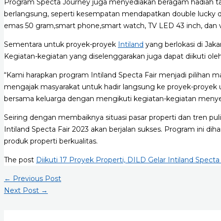
Program Specta Journey juga menyediakan beragam hadiah t
berlangsung, seperti kesempatan mendapatkan double lucky 
emas 50 gram,smart phone,smart watch, TV LED 43 inch, dan v
Sementara untuk proyek-proyek
Intiland
yang berlokasi di Jak
Kegiatan-kegiatan yang diselenggarakan juga dapat diikuti oleh 
“Kami harapkan program Intiland Specta Fair menjadi pilihan
mengajak masyarakat untuk hadir langsung ke proyek-proyek 
bersama keluarga dengan mengikuti kegiatan-kegiatan menye
Seiring dengan membaiknya situasi pasar properti dan tren pul
Intiland Specta Fair 2023 akan berjalan sukses. Program ini 
produk properti berkualitas.
The post
Diikuti 17 Proyek Properti, DILD Gelar Intiland Specta
Post
←
Previous Post
navigation
Next Post
→