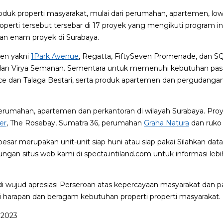
k properti masyarakat, mulai dari perumahan, apartemen, low-ri
erti tersebut tersebar di 17 proyek yang mengikuti program in
 dan enam proyek di Surabaya.
men yakni
1Park Avenue
, Regatta, FiftySeven Promenade, dan S
 dan Virya Semanan. Sementara untuk memenuhi kebutuhan pasar
 dan Talaga Bestari, serta produk apartemen dan pergudangan
erumahan, apartemen dan perkantoran di wilayah Surabaya. Proye
er
, The Rosebay, Sumatra 36, perumahan
Graha Natura
dan ruko 
besar merupakan unit-unit siap huni atau siap pakai Silahkan da
an situs web kami di specta.intiland.com untuk informasi lebih
di wujud apresiasi Perseroan atas kepercayaan masyarakat dan p
arapan dan beragam kebutuhan properti properti masyarakat.
r 2023