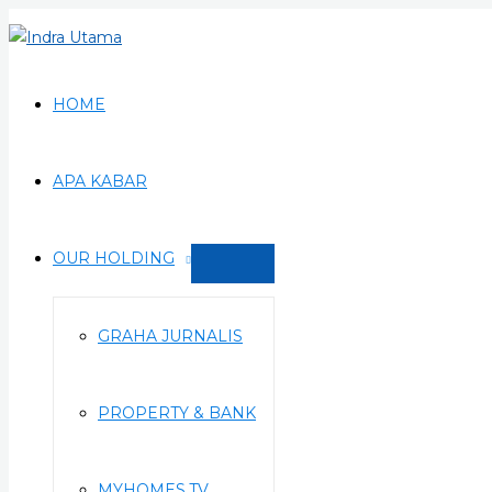
Skip
to
content
HOME
APA KABAR
OUR HOLDING
Menu
Toggle
GRAHA JURNALIS
PROPERTY & BANK
MYHOMES.TV