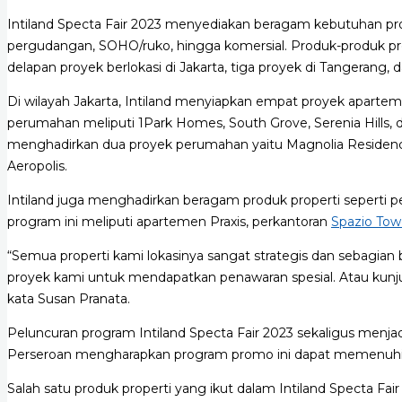
Intiland Specta Fair 2023 menyediakan beragam kebutuhan produ
pergudangan, SOHO/ruko, hingga komersial. Produk-produk prop
delapan proyek berlokasi di Jakarta, tiga proyek di Tangerang,
Di wilayah Jakarta, Intiland menyiapkan empat proyek aparte
perumahan meliputi 1Park Homes, South Grove, Serenia Hills,
menghadirkan dua proyek perumahan yaitu Magnolia Residence
Aeropolis.
Intiland juga menghadirkan beragam produk properti seperti p
program ini meliputi apartemen Praxis, perkantoran
Spazio Tow
“Semua properti kami lokasinya sangat strategis dan sebagian 
proyek kami untuk mendapatkan penawaran spesial. Atau kunjung
kata Susan Pranata.
Peluncuran program Intiland Specta Fair 2023 sekaligus menja
Perseroan mengharapkan program promo ini dapat memenuhi h
Salah satu produk properti yang ikut dalam Intiland Specta Fai