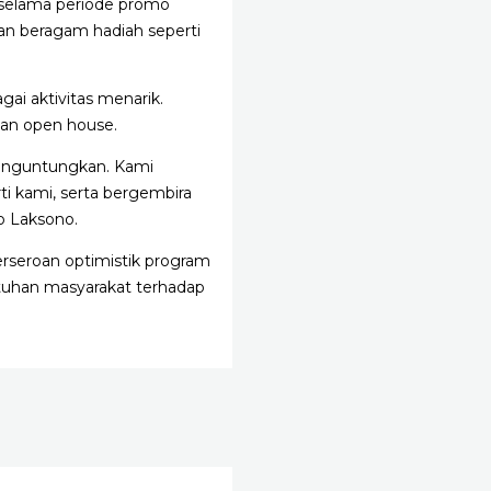
 selama periode promo
an beragam hadiah seperti
ai aktivitas menarik.
 dan open house.
menguntungkan. Kami
i kami, serta bergembira
o Laksono.
erseroan optimistik program
utuhan masyarakat terhadap