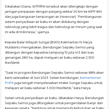
Dikatakan Diana, WTP/IPA tersebut akan dilengkapi dengan
jaringan perpipaan dengan panjang sekitar 20 km ke KIPP IKN
dan juga bangunan tampungan air (resevoar). ‘Pembangunan
sistem penyediaan air baku ini akan didukung dengan
teknologi yang lebih bagus dari teknologi air minum yang saat
ini ada di Indonesia,” ujarnya.
Kepala Balai Wilayah Sungai (BWS) Kalimantan IV Harya
Muldianto mengatakan, Bendungan Sepaku Semoi yang
dibangun dengan kapasitas tampung 10 juta m3 dan luas
genangan 280 ha, dapat melayani air baku sebesar 2.500
liter/detik.
“Saat ini progres Bendungan Sepaku Semoi sebesar 88% akan
kami selesaikan di Juni 2023. Selain bendungan,
Kementerian
PUPR
juga tengah menyelesaikan Intake Sungai Sepaku untuk
melayani air baku sebesar 3.000 liter/detik,” kata Harya.
Selain untuk penyediaan air baku, dikatakan Harya, Bendungan
Sepaku Semoi juga difungsikan untuk pengendalian banjir dan
kawasan wisata. “Nantinya untuk memenuhi kebutuhan air baku