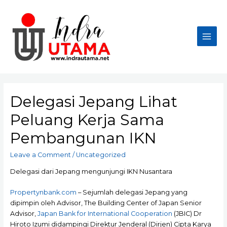
Skip
to
content
Main
Men
Delegasi Jepang Lihat
Peluang Kerja Sama
Pembangunan IKN
Leave a Comment
/
Uncategorized
Delegasi dari Jepang mengunjungi IKN Nusantara
Propertynbank.com
– Sejumlah delegasi Jepang yang
dipimpin oleh Advisor, The Building Center of Japan Senior
Advisor,
Japan Bank for International Cooperation
(JBIC) Dr
Hiroto Izumi didampingi Direktur Jenderal (Dirjen) Cipta Karya