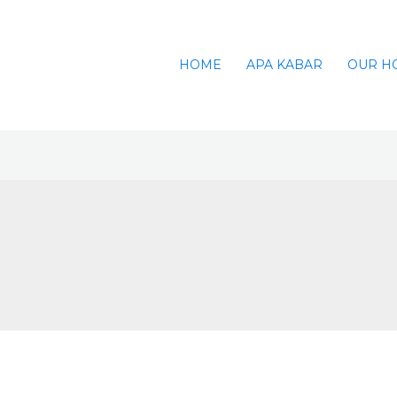
HOME
APA KABAR
OUR H