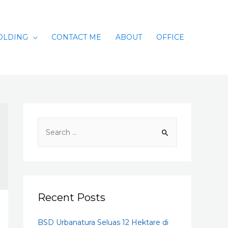
OLDING
CONTACT ME
ABOUT
OFFICE
S
e
a
r
c
h
Recent Posts
f
BSD Urbanatura Seluas 12 Hektare di
o