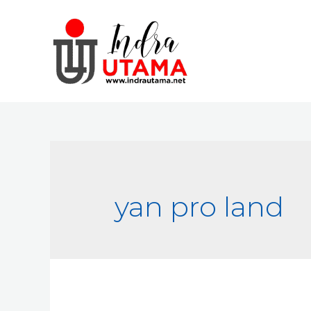
Skip
to
content
yan pro land