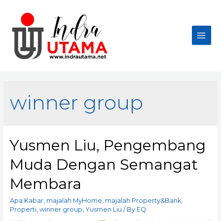
Skip
to
content
Main
Men
winner group
Yusmen Liu, Pengembang
Muda Dengan Semangat
Membara
Apa Kabar
,
majalah MyHome
,
majalah Property&Bank
,
Properti
,
winner group
,
Yusmen Liu
/ By
EQ