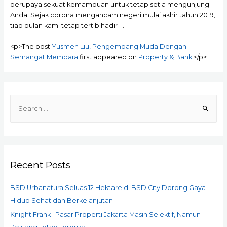
berupaya sekuat kemampuan untuk tetap setia mengunjungi
Anda. Sejak corona mengancam negeri mulai akhir tahun 2019,
tiap bulan kami tetap tertib hadir […]
<p>The post
Yusmen Liu, Pengembang Muda Dengan
Semangat Membara
first appeared on
Property & Bank
.</p>
S
e
a
r
c
Recent Posts
h
f
BSD Urbanatura Seluas 12 Hektare di BSD City Dorong Gaya
o
Hidup Sehat dan Berkelanjutan
r
Knight Frank : Pasar Properti Jakarta Masih Selektif, Namun
: