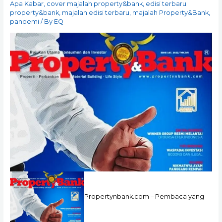
Apa Kabar
,
cover majalah property&bank
,
edisi terbaru
property&bank
,
majalah edisi terbaru
,
majalah Property&Bank
,
pandemi
/ By
EQ
Propertynbank.com – Pembaca yang