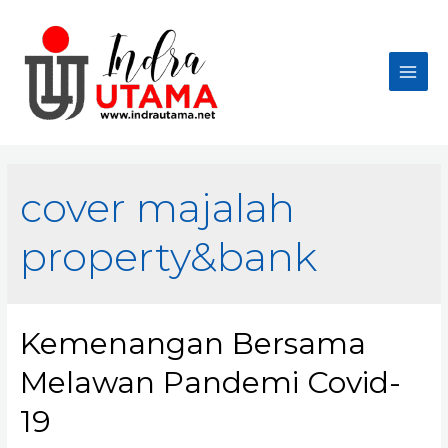
Skip
to
content
Main
Men
cover majalah
property&bank
Kemenangan Bersama
Melawan Pandemi Covid-
19