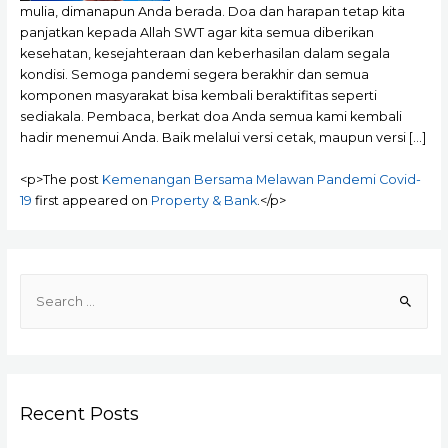
mulia, dimanapun Anda berada. Doa dan harapan tetap kita
panjatkan kepada Allah SWT agar kita semua diberikan
kesehatan, kesejahteraan dan keberhasilan dalam segala
kondisi. Semoga pandemi segera berakhir dan semua
komponen masyarakat bisa kembali beraktifitas seperti
sediakala. Pembaca, berkat doa Anda semua kami kembali
hadir menemui Anda. Baik melalui versi cetak, maupun versi […]
<p>The post
Kemenangan Bersama Melawan Pandemi Covid-
19
first appeared on
Property & Bank
.</p>
S
e
a
r
c
Recent Posts
h
f