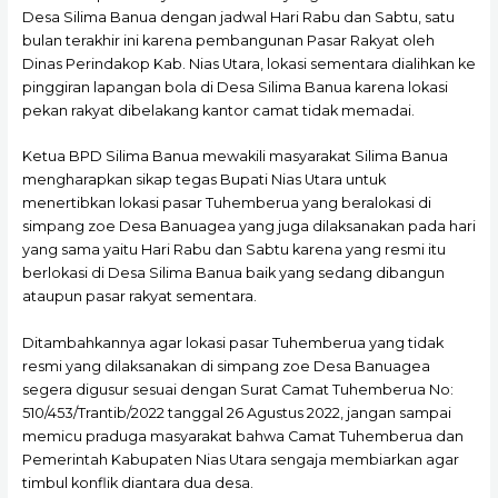
Desa Silima Banua dengan jadwal Hari Rabu dan Sabtu, satu
bulan terakhir ini karena pembangunan Pasar Rakyat oleh
Dinas Perindakop Kab. Nias Utara, lokasi sementara dialihkan ke
pinggiran lapangan bola di Desa Silima Banua karena lokasi
pekan rakyat dibelakang kantor camat tidak memadai.
Ketua BPD Silima Banua mewakili masyarakat Silima Banua
mengharapkan sikap tegas Bupati Nias Utara untuk
menertibkan lokasi pasar Tuhemberua yang beralokasi di
simpang zoe Desa Banuagea yang juga dilaksanakan pada hari
yang sama yaitu Hari Rabu dan Sabtu karena yang resmi itu
berlokasi di Desa Silima Banua baik yang sedang dibangun
ataupun pasar rakyat sementara.
Ditambahkannya agar lokasi pasar Tuhemberua yang tidak
resmi yang dilaksanakan di simpang zoe Desa Banuagea
segera digusur sesuai dengan Surat Camat Tuhemberua No:
510/453/Trantib/2022 tanggal 26 Agustus 2022, jangan sampai
memicu praduga masyarakat bahwa Camat Tuhemberua dan
Pemerintah Kabupaten Nias Utara sengaja membiarkan agar
timbul konflik diantara dua desa.