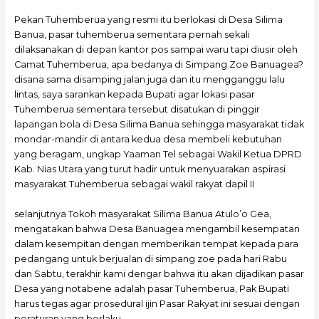
Pekan Tuhemberua yang resmi itu berlokasi di Desa Silima
Banua, pasar tuhemberua sementara pernah sekali
dilaksanakan di depan kantor pos sampai waru tapi diusir oleh
Camat Tuhemberua, apa bedanya di Simpang Zoe Banuagea?
disana sama disamping jalan juga dan itu mengganggu lalu
lintas, saya sarankan kepada Bupati agar lokasi pasar
Tuhemberua sementara tersebut disatukan di pinggir
lapangan bola di Desa Silima Banua sehingga masyarakat tidak
mondar-mandir di antara kedua desa membeli kebutuhan
yang beragam, ungkap Yaaman Tel sebagai Wakil Ketua DPRD
Kab. Nias Utara yang turut hadir untuk menyuarakan aspirasi
masyarakat Tuhemberua sebagai wakil rakyat dapil II
selanjutnya Tokoh masyarakat Silima Banua Atulo’o Gea,
mengatakan bahwa Desa Banuagea mengambil kesempatan
dalam kesempitan dengan memberikan tempat kepada para
pedangang untuk berjualan di simpang zoe pada hari Rabu
dan Sabtu, terakhir kami dengar bahwa itu akan dijadikan pasar
Desa yang notabene adalah pasar Tuhemberua, Pak Bupati
harus tegas agar prosedural ijin Pasar Rakyat ini sesuai dengan
peraturan yang berlaku.