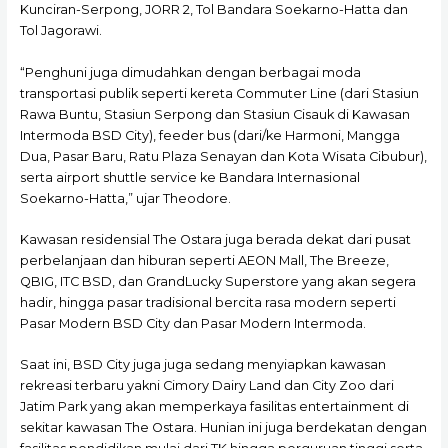
Kunciran-Serpong, JORR 2, Tol Bandara Soekarno-Hatta dan
Tol Jagorawi.
“Penghuni juga dimudahkan dengan berbagai moda
transportasi publik seperti kereta Commuter Line (dari Stasiun
Rawa Buntu, Stasiun Serpong dan Stasiun Cisauk di Kawasan
Intermoda BSD City), feeder bus (dari/ke Harmoni, Mangga
Dua, Pasar Baru, Ratu Plaza Senayan dan Kota Wisata Cibubur),
serta airport shuttle service ke Bandara Internasional
Soekarno-Hatta,” ujar Theodore.
Kawasan residensial The Ostara juga berada dekat dari pusat
perbelanjaan dan hiburan seperti AEON Mall, The Breeze,
QBIG, ITC BSD, dan GrandLucky Superstore yang akan segera
hadir, hingga pasar tradisional bercita rasa modern seperti
Pasar Modern BSD City dan Pasar Modern Intermoda.
Saat ini, BSD City juga juga sedang menyiapkan kawasan
rekreasi terbaru yakni Cimory Dairy Land dan City Zoo dari
Jatim Park yang akan memperkaya fasilitas entertainment di
sekitar kawasan The Ostara. Hunian ini juga berdekatan dengan