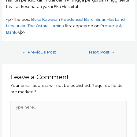
fasilitas pendidikan mulai dari TK hingga perguruan tinggi serta
fasilitas kesehatan yakni Eka Hospital.
<p>The post
Buka Kawasan Residensial Baru, Sinar Mas Land
Luncurkan The Ostara Lumina
first appeared on
Property &
Bank
.</p>
Post
←
Previous Post
Next Post
→
navigation
Leave a Comment
Your email address will not be published.
Required fields
are marked
*
Type
here..