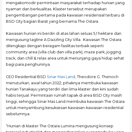
mengakomodir permintaan masyarakat terhadap hunian yang
nyaman dan berkualitas. Klaster tersebut merupakan
pengembangan pertama pada kawasan residensial terbaru di
BSD City bagian Barat yang bernama The Ostara.
Kawasan hunian ini berdiri di atas lahan seluas 5,1 hektare dan
mengusung tagline A Dazzling City Villa. Kawasan The Ostara
dilengkapi dengan beragam fasilitas terbaik seperti
community area (villa club dan villa park), maze park, jogging
track, dan chill & relax area untuk menunjang gaya hidup sehat
bagi para penghuninya.
CEO Residential BSD
Sinar Mas Land
, Theodore G. Thenoch
menuturkan, awal tahun 2022, pihaknya membuka kawasan
hunian Tanakayu yang terdiri dari lima klaster dan kini sudah
habis terjual. Permintaan rumah tapak di area BSD City masih
tinggi, sehingga Sinar Mas Land membuka kawasan The Ostara
untuk menyambung kesuksesan kawasan-kawasan residential
sebelumnya.
“Hunian di klaster The Ostara Lumina mengusung konsep