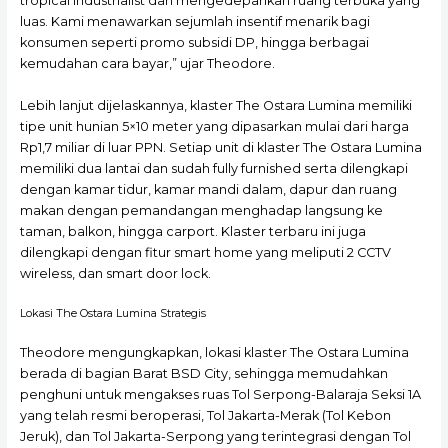
tropical industrialist dan mengedepankan ruang terbuka yang
luas. Kami menawarkan sejumlah insentif menarik bagi
konsumen seperti promo subsidi DP, hingga berbagai
kemudahan cara bayar,” ujar Theodore.
Lebih lanjut dijelaskannya, klaster The Ostara Lumina memiliki
tipe unit hunian 5×10 meter yang dipasarkan mulai dari harga
Rp1,7 miliar di luar PPN. Setiap unit di klaster The Ostara Lumina
memiliki dua lantai dan sudah fully furnished serta dilengkapi
dengan kamar tidur, kamar mandi dalam, dapur dan ruang
makan dengan pemandangan menghadap langsung ke
taman, balkon, hingga carport. Klaster terbaru ini juga
dilengkapi dengan fitur smart home yang meliputi 2 CCTV
wireless, dan smart door lock.
Lokasi The Ostara Lumina Strategis
Theodore mengungkapkan, lokasi klaster The Ostara Lumina
berada di bagian Barat BSD City, sehingga memudahkan
penghuni untuk mengakses ruas Tol Serpong-Balaraja Seksi 1A
yang telah resmi beroperasi, Tol Jakarta-Merak (Tol Kebon
Jeruk), dan Tol Jakarta-Serpong yang terintegrasi dengan Tol