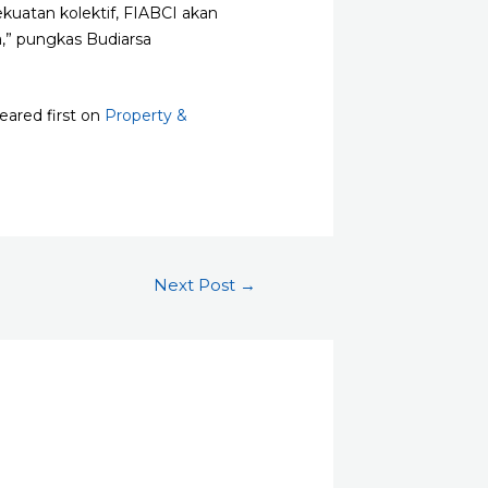
uatan kolektif, FIABCI akan
,” pungkas Budiarsa
ared first on
Property &
Next Post
→