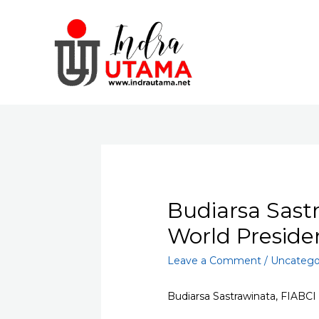
Skip
to
content
Budiarsa Sast
World Preside
Leave a Comment
/
Uncatego
Budiarsa Sastrawinata, FIABC