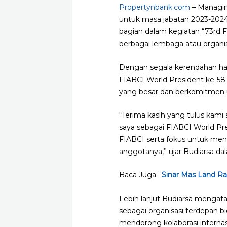
Propertynbank.com
– Managing
untuk masa jabatan 2023-2024, 
bagian dalam kegiatan “73rd 
berbagai lembaga atau organisa
Dengan segala kerendahan hat
FIABCI World President ke-5
yang besar dan berkomitmen u
“Terima kasih yang tulus kam
saya sebagai FIABCI World Pre
FIABCI serta fokus untuk men
anggotanya,” ujar Budiarsa dala
Baca Juga :
Sinar Mas Land R
Lebih lanjut Budiarsa mengata
sebagai organisasi terdepan bi
mendorong kolaborasi interna