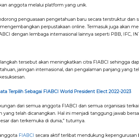
an anggota melalui platform yang unik.
endorong penguasaan pengetahuan baru secara terstruktur dan s
n mengembangkan perpustakaan online. Termasuk juga akan me
IABCI dengan lembaga internasional lainnya seperti PBB, IFC, IN
-langkah tersebut akan meningkatkan citra FIABCI sehingga d
ahuan, jaringan internasional, dan pengalaman panjang yang te
kesuksesan.
nata Terpilih Sebagai FIABCI World President Elect 2022-2023
ukungan dari semua anggota FIABCI dan semua organisasi terk
yang telah dicanangkan. Hal ini menjadi tanggung jawab bers
rbesar dan terkemuka di dunia,” tuturnya.
p anggota
FIABCI
secara aktif terlibat mendukung kepengurusa