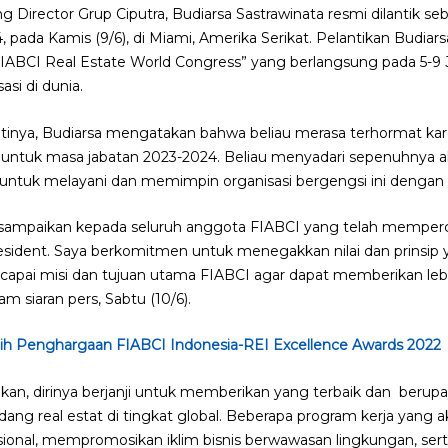
 Director Grup Ciputra, Budiarsa Sastrawinata resmi dilantik s
pada Kamis (9/6), di Miami, Amerika Serikat. Pelantikan Budiars
FIABCI Real Estate World Congress” yang berlangsung pada 5-9 
si di dunia.
inya, Budiarsa mengatakan bahwa beliau merasa terhormat karen
8 untuk masa jabatan 2023-2024. Beliau menyadari sepenuhnya
ntuk melayani dan memimpin organisasi bergengsi ini dengan p
i sampaikan kepada seluruh anggota FIABCI yang telah memper
sident. Saya berkomitmen untuk menegakkan nilai dan prinsip ya
capai misi dan tujuan utama FIABCI agar dapat memberikan le
m siaran pers, Sabtu (10/6).
aih Penghargaan FIABCI Indonesia-REI Excellence Awards 2022
kan, dirinya berjanji untuk memberikan yang terbaik dan berup
dang real estat di tingkat global. Beberapa program kerja yang ak
sional, mempromosikan iklim bisnis berwawasan lingkungan, s