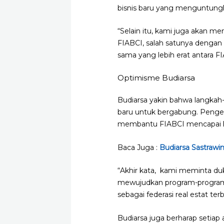
bisnis baru yang menguntungk
“Selain itu, kami juga akan m
FIABCI, salah satunya denga
sama yang lebih erat antara F
Optimisme Budiarsa
Budiarsa yakin bahwa langkah
baru untuk bergabung. Penget
membantu FIABCI mencapai 
Baca Juga :
Budiarsa Sastrawi
“Akhir kata, kami meminta d
mewujudkan program-program 
sebagai federasi real estat te
Budiarsa juga berharap setia