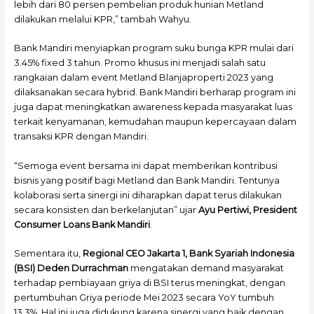
lebih dari 80 persen pembelian produk hunian Metland
dilakukan melalui KPR,” tambah Wahyu.
Bank Mandiri menyiapkan program suku bunga KPR mulai dari
3.45% fixed 3 tahun. Promo khusus ini menjadi salah satu
rangkaian dalam event Metland Blanjaproperti 2023 yang
dilaksanakan secara hybrid. Bank Mandiri berharap program ini
juga dapat meningkatkan awareness kepada masyarakat luas
terkait kenyamanan, kemudahan maupun kepercayaan dalam
transaksi KPR dengan Mandiri.
“Semoga event bersama ini dapat memberikan kontribusi
bisnis yang positif bagi Metland dan Bank Mandiri. Tentunya
kolaborasi serta sinergi ini diharapkan dapat terus dilakukan
secara konsisten dan berkelanjutan” ujar
Ayu Pertiwi, President
Consumer Loans Bank Mandiri
.
Sementara itu,
Regional CEO Jakarta 1, Bank Syariah Indonesia
(BSI) Deden Durrachman
mengatakan demand masyarakat
terhadap pembiayaan griya di BSI terus meningkat, dengan
pertumbuhan Griya periode Mei 2023 secara YoY tumbuh
13,3%. Hal ini juga didukung karena sinergi yang baik dengan