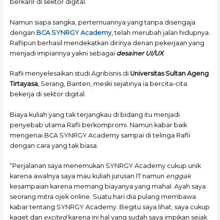
berkarir di sektor digital.
Namun siapa sangka, pertemuannya yang tanpa disengaja
dengan
BCA SYNRGY Academy
, telah merubah jalan hidupnya.
Raflipun berhasil mendekatkan dirinya denan pekerjaan yang
menjadi impiannya yakni sebagai
desainer UI/UX
.
Rafli menyelesaikan studi Agribisnis di
Universitas Sultan Ageng
Tirtayasa
, Serang, Banten, meski sejatinya ia bercita-cita
bekerja di sektor digital.
Biaya kuliah yang tak terjangkau di bidang itu menjadi
penyebab utama Rafli berkompromi. Namun kabar baik
mengenai BCA SYNRGY Academy sampai di telinga Rafli
dengan cara yang tak biasa.
“Perjalanan saya menemukan SYNRGY Academy cukup unik
karena awalnya saya mau kuliah jurusan IT namun
enggak
kesampaian karena memang biayanya yang mahal. Ayah saya
seorang mitra ojek online. Suatu hari dia pulang membawa
kabar tentang SYNRGY Academy. Begitu saya lihat, saya cukup
kaget dan
excited
karena ini hal yang sudah saya impikan sejak