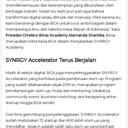
memiliki kemauan dan keterampilan yang dibutuhkan oleh
berbagai industri. Selain itu, kami pun percaya bahwa
transformasi digital selalu dimulai dari manusia. Oleh karena itu,
kami bersinergi dengan BCA untuk turut ambil bagian dalam
memperkaya ilmu dan talenta masa depan di Indonesia,” kata
Presiden Direktur Binar Academy Alamanda Shantika
. Binar
merupakan mitra kerja BCA dalam menjalankan SYNRGY
Academy
SYNRGY Accelerator Terus Berjalan
Masih di sektor digital, BCA juga menyelenggarakan SNYRGY
Accelerator yang berfokus pada pembinaan
start-up
. Program
yang sudah dilaksanakan sejak 2019 ini, merupakan program
pendampingan
start-up
, mulai dari mentoring, lokakarya,
community event
,
business matching
, sesi berjejaring antar-
startup hingga BCA sendiri.
Dari lima gelombang penyelenggaraan, SYNRGY Accelerator
sudah meluluskan 72 startup dari 600 lebih
start-up
yang
mendaftar. Jejak.in adalah salah satu
start-up
yang berhasil