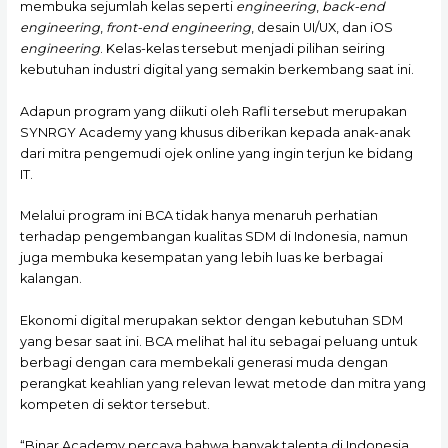
membuka sejumlah kelas seperti
engineering
,
back-end
engineering
,
front-end engineering
, desain UI/UX, dan iOS
engineering
. Kelas-kelas tersebut menjadi pilihan seiring
kebutuhan industri digital yang semakin berkembang saat ini.
Adapun program yang diikuti oleh Rafli tersebut merupakan
SYNRGY Academy yang khusus diberikan kepada anak-anak
dari mitra pengemudi ojek online yang ingin terjun ke bidang
IT.
Melalui program ini BCA tidak hanya menaruh perhatian
terhadap pengembangan kualitas SDM di Indonesia, namun
juga membuka kesempatan yang lebih luas ke berbagai
kalangan.
Ekonomi digital merupakan sektor dengan kebutuhan SDM
yang besar saat ini. BCA melihat hal itu sebagai peluang untuk
berbagi dengan cara membekali generasi muda dengan
perangkat keahlian yang relevan lewat metode dan mitra yang
kompeten di sektor tersebut.
“Binar Academy percaya bahwa banyak talenta di Indonesia