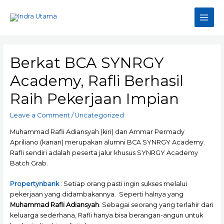
Skip
to
Main
content
Men
Berkat BCA SYNRGY
Academy, Rafli Berhasil
Raih Pekerjaan Impian
Leave a Comment
/
Uncategorized
Muhammad Rafli Adiansyah (kiri) dan Ammar Permady
Apriliano (kanan) merupakan alumni BCA SYNRGY Academy.
Rafli sendiri adalah peserta jalur khusus SYNRGY Academy
Batch Grab.
Propertynbank
: Setiap orang pasti ingin sukses melalui
pekerjaan yang didambakannya. Seperti halnya yang
Muhammad Rafli Adiansyah
. Sebagai seorang yang terlahir dari
keluarga sederhana, Rafli hanya bisa berangan-angun untuk