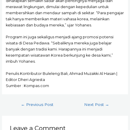
diharapkan semakin sadar akan pentingnya menjaga dan
merawat lingkungan, dimulai dengan kepedulian untuk
membersihkan dan mendaur sampah di sekitar. “Para pengajar
tak hanya memberikan materi vahasa korea, melainkan
kebiasaan dan budaya mereka,” ujar Yohanes.
Program ini juga sekaligus menjadi ajang promosi potensi
wisata di Desa Pedawa. “Sebaliknya mereka juga belajar
banyak dengan tradisi kami. Harapannya ini menjadi
kesempatan wisatawan Korea berkunjung ke desa kami,”
imbuh Yohanes.
Penulis Kontributor Buleleng Bali, Ahmad Muzakki Al Hasan |
Editor Dheri Agriesta
Sumber : Kompas.com
Post
←
Previous Post
Next Post
→
navigation
Leave a Comment