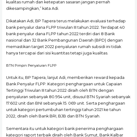
kualitas rumah dan ketepatan sasaran jangan pernah
dikesampingkan,” kata Adi.
Dikatakan Adi, BP Tapera terus melakukan evaluasi terhadap
bank penyalur dana FLPP triwulan III tahun 2022. Terdapat 40
bank penyalur dana FLPP tahun 2022 terdiri dari 8 Bank
nasional dan 32 Bank Pembangunan Daerah (BPD) dengan
memastikan target 2022 penyaluran rumah subsidi ini tidak
hanya tercapai dari sisi kuantitas tetapi juga kualitas.
BTN Pimpin Penyaluran FLPP
Untuk itu, BP Tapera, lanjut Adi, memberikan reward kepada
Bank Penyalur FLPP. Kategori penghargaan untuk Capaian
Tertinggi Triwulan III tahun 2022 diraih oleh BTN dengan
penyaluran sebanyak 80.954 unit, disusul BTN Syariah sebanyak
17.602 unit dan BNI sebanyak 15. 069 unit. Serta penghargaan
untuk kategori pertumbuhan tertinggi tahun 2021 ke tahun
2022, diraih oleh Bank BRI, BJB dan BTN Syariah.
Sementara itu untuk kategori bank penerima penghargaan
kategori raport terbaik diraih oleh Bank Sumut, Bank Kalbar