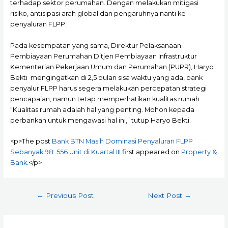
terhadap sektor perumahan. Dengan melakukan mitigasi
risiko, antisipasi arah global dan pengaruhnya nanti ke
penyaluran FLPP.
Pada kesempatan yang sama, Direktur Pelaksanaan
Pembiayaan Perumahan Ditjen Pembiayaan Infrastruktur
Kementerian Pekerjaan Umum dan Perumahan (PUPR), Haryo
Bekti mengingatkan di 2,5 bulan sisa waktu yang ada, bank
penyalur FLPP harus segera melakukan percepatan strategi
pencapaian, namun tetap memperhatikan kualitas rumah.
“Kualitas rumah adalah hal yang penting. Mohon kepada
perbankan untuk mengawasi hal ini,” tutup Haryo Bekti.
<p>The post
Bank BTN Masih Dominasi Penyaluran FLPP
Sebanyak 98. 556 Unit di Kuartal III
first appeared on
Property &
Bank
.</p>
Post
←
Previous Post
Next Post
→
navigation