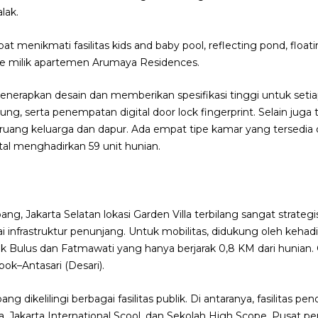
lak.
at menikmati fasilitas kids and baby pool, reflecting pond, float
ge milik apartemen Arumaya Residences.
a menerapkan desain dan memberikan spesifikasi tinggi untuk setiap 
ng, serta penempatan digital door lock fingerprint. Selain ju
uang keluarga dan dapur. Ada empat tipe kamar yang tersedia di 
al menghadirkan 59 unit hunian.
g, Jakarta Selatan lokasi Garden Villa terbilang sangat strategis
ai infrastruktur penunjang. Untuk mobilitas, didukung oleh kehad
k Bulus dan Fatmawati yang hanya berjarak 0,8 KM dari hunian. 
ok–Antasari (Desari).
g dikelilingi berbagai fasilitas publik. Di antaranya, fasilitas pen
a, Jakarta International Scool, dan Sekolah High Scope. Pusat p