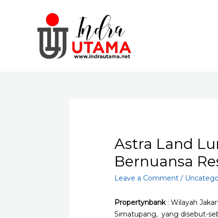
Skip
to
content
Astra Land Lu
Bernuansa Re
Leave a Comment
/
Uncatego
Propertynbank
:
Wilayah Jakar
Simatupang,
yang disebut-se