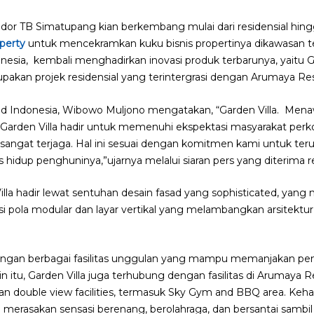
ridor TB Simatupang kian berkembang
mulai dari residensial hi
operty
untuk mencekramkan kuku bisnis propertinya dikawasan te
nesia,
kembali menghadirkan inovasi produk terbarunya, yaitu
G
pakan projek residensial yang terintergrasi dengan Arumaya Re
and Indonesia, Wibowo Muljono mengatakan, “Garden Villa. Mena
 Garden Villa hadir untuk memenuhi ekspektasi masyarakat pe
 sangat terjaga. Hal ini sesuai dengan komitmen kami untuk te
idup penghuninya,”ujarnya melalui siaran pers yang diterima re
illa hadir lewat sentuhan desain fasad yang sophisticated, ya
pola modular dan layar vertikal yang melambangkan arsitektur l
 dengan berbagai fasilitas unggulan yang mampu memanjakan pen
ain itu, Garden Villa juga terhubung dengan fasilitas di Arumaya
n double view facilities, termasuk Sky Gym and BBQ area. Kehadi
merasakan sensasi berenang, berolahraga, dan bersantai sam