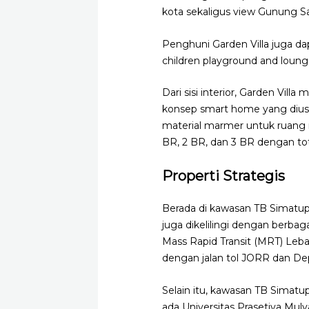
kota sekaligus view Gunung Sa
Penghuni Garden Villa juga dap
children playground and loun
Dari sisi interior, Garden Vill
konsep smart home yang diusu
material marmer untuk ruang r
BR, 2 BR, dan 3 BR dengan tot
Properti Strategis
Berada di kawasan TB Simatupan
juga dikelilingi dengan berbag
Mass Rapid Transit (MRT) Leba
dengan jalan tol JORR dan Dep
Selain itu, kawasan TB Simatupan
ada Universitas Prasetiya Muly