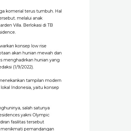
ngga komerial terus tumbuh.
Hal
rsebut. melalui anak
arden Villa
. Berlokasi di TB
sidence.
warkan konsep low rise
rkotaan akan hunian mewah dan
rus menghadirkan hunian yang
daksi (1/9/2022).
ng menekankan tampilan modern
okal Indonesia, yaitu konsep
ghuninya, salah satunya
 Residences yakni Olympic
ran fasilitas tersebut
bil menikmati pemandangan