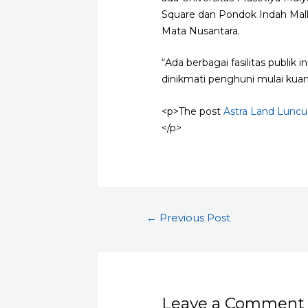
Square dan Pondok Indah Mall. 
Mata Nusantara.
“Ada berbagai fasilitas publik
dinikmati penghuni mulai kuart
<p>The post
Astra Land Luncu
</p>
Post
←
Previous Post
navigation
Leave a Comment