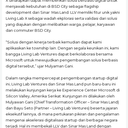
X diharapkan dapat memberikan solusi berbasis digital untuk
menjawab kebutuhan di BSD City sebagai flagship
development dari Sinar Mas Land. LLV memiliki fitur unik yakni
Living Lab X sebagai wadah ekplorasi serta validasi dari solusi
yang diajukan dengan melibatkan warga, pelajar, karyawan
dan commuter BSD City.
“Solusi dengan kinerja terbaik kemudian dapat kami
aplikasikan ke township lain. Dengan segala keunikan ini, kami
bangga Living Lab Ventures dapat berkolaborasi bersama
Microsoft untuk mewujudkan pengembangan solusi berbasis
digital tersebut,” ujar Mulyaman Gani.
Dalam rangka mempercepat pengembangan startup digital
ini, Living Lab Ventures dan Sinar Mas Land pun baru-baru ini
melakukan kunjungan kerja ke Experience Center Microsoft di
Silicon Valley, Amerika Serikat. Kunjungan ini dilakukan oleh
Mulyawan Gani (Chief Transformation Officer – Sinar Mas Land)
dan Bayu Seto (Partner – Living Lab Ventures) beserta jajaran
eksekutif lainnya, di mana pertukaran pikiran dan pengalaman
mengenai akselerasi digitalisasi startup dari berbagai negara
terjadi. Hal ini membekali LLV dan Sinar Mas Land dengan