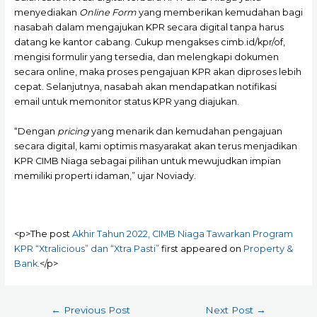
menyediakan
Online Form
yang memberikan kemudahan bagi
nasabah dalam mengajukan KPR secara digital tanpa harus
datang ke kantor cabang. Cukup mengakses cimb.id/kpr/of,
mengisi formulir yang tersedia, dan melengkapi dokumen
secara online, maka proses pengajuan KPR akan diproses lebih
cepat. Selanjutnya, nasabah akan mendapatkan notifikasi
email untuk memonitor status KPR yang diajukan.
“Dengan
pricing
yang menarik dan kemudahan pengajuan
secara digital, kami optimis masyarakat akan terus menjadikan
KPR CIMB Niaga sebagai pilihan untuk mewujudkan impian
memiliki properti idaman,” ujar Noviady.
<p>The post
Akhir Tahun 2022, CIMB Niaga Tawarkan Program
KPR “Xtralicious” dan “Xtra Pasti”
first appeared on
Property &
Bank
.</p>
Post
←
Previous Post
Next Post
→