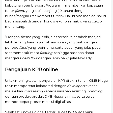
nasabah juga bisa memanfaatkan program Xtra Pasti sesuai
kebutuhan pembiayaan. Program ini memberikan kepastian
tenor
(fixed)
yang lebih panjang (10 tahun) dengan
bunga/margin/ujrah kompetitif 7,99%. Hal ini bisa menjadi solusi
bagi nasabah di tengah kondisi ekonomi makro yang cukup
menantang.
“Dengan skema yang lebih jelas tersebut, nasabah menjadi
lebih tenang, karena jumlah angsuran yang pasti dengan
periode
fixed
yang lebih lama, serta acuan yang jelas pada
saat memasuki masa
floating
, sehingga nasabah dapat
mengatur
cash flow
dengan lebih baik,” jelas Noviady.
Pengajuan KPR online
Untuk meningkatkan penyaluran KPR di akhir tahun, CIMB Niaga
terus mempererat kolaborasi dengan
developer
rekanan,
melakukan
cross selling
kepada nasabah eksisting
,
bundling
dengan produk-produk CIMB Niaga lainnya, serta terus
mempercepat proses melalui digitalisasi.
Salah satu inovasi digital terbaru KPR CIMB Niaga yaitu