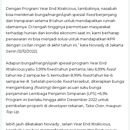
Dengan Program Year End Xtralicious, tambahnya, nasabah
bisa menikmati bunga/margin/ujrah spesial
fixed
berjenjang
dan transparan selama 8 tahun untuk mendapatkan rumah
idamannya. Di tengah tingginya permintaan masyarakat
terhadap hunian dan kondisi ekonomi saat ini, kami berharap
penawaran ini bisa menjadi solusi untuk mendapatkan KPR
dengan cicilan ringan di akhir tahun ini,” kata Noviady di Jakarta
Senin (12/12/2022).
Adapun bunga/margin/ujrah spesial program Year End
Xtralicious yaitu 3,99% fixed tahun pertama, lalu 6,99%
fixed
tahun ke-2 sampai ke-5, kemudian 8,99%
fixed
tahun ke-6
sampai ke-8. Setelah periode
fixed
tersebut, diterapkan bunga
mengambang
(floating)
dengan acuan suku bunga
penjaminan Lembaga Penjamin Simpanan (LPS) +6,5%.
Program ini berlaku hingga akhir Desember 2022 untuk
pembelian properti di
developer
rekanan,
Take Over
, maupun
Top Up
.
lebih jauh dikatakan Noviady , selain Year End Xtralicious,