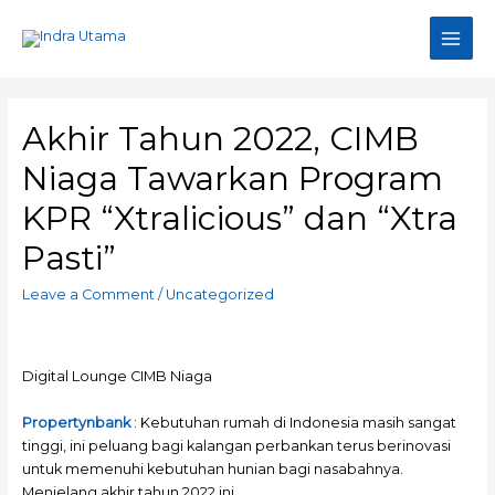
Skip
to
Main
content
Men
Akhir Tahun 2022, CIMB
Niaga Tawarkan Program
KPR “Xtralicious” dan “Xtra
Pasti”
Leave a Comment
/
Uncategorized
Digital Lounge CIMB Niaga
Propertynbank
: Kebutuhan rumah di Indonesia masih sangat
tinggi, ini peluang bagi kalangan perbankan terus berinovasi
untuk memenuhi kebutuhan hunian bagi nasabahnya.
Menjelang akhir tahun 2022 ini,