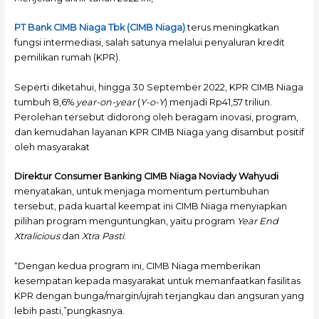
PT Bank CIMB Niaga Tbk (CIMB Niaga)
terus meningkatkan
fungsi intermediasi, salah satunya melalui penyaluran kredit
pemilikan rumah (KPR).
Seperti diketahui, hingga 30 September 2022, KPR CIMB Niaga
tumbuh 8,6%
year-on-year
(
Y-o-Y
) menjadi Rp41,57 triliun.
Perolehan tersebut didorong oleh beragam inovasi, program,
dan kemudahan layanan KPR CIMB Niaga yang disambut positif
oleh masyarakat
Direktur Consumer Banking CIMB Niaga Noviady Wahyudi
menyatakan, untuk menjaga momentum pertumbuhan
tersebut, pada kuartal keempat ini CIMB Niaga menyiapkan
pilihan program menguntungkan, yaitu program
Year End
Xtralicious
dan
Xtra Pasti
.
“Dengan kedua program ini, CIMB Niaga memberikan
kesempatan kepada masyarakat untuk memanfaatkan fasilitas
KPR dengan bunga/margin/ujrah terjangkau dan angsuran yang
lebih pasti,”pungkasnya.