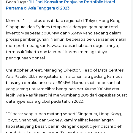
Baca Juga :
JLL Jadi Konsultan Penjualan Portofolio Hotel
Pertama di Asia Tenggara di 2023
Menurut JLL, status pusat data regional di Tokyo, Hong Kong,
Singapura, dan Sydney tetap baik, dengan gabungan total
inventory sebesar 3000MW dan 765MW yang sedang dalam
proses pembangunan. Namun, beberapa perusahaan semakin
mempertimbangkan kawasan pasar hub dan edge lainnya,
termasuk Jakarta dan Mumbai, karena meningkatnya
penggunaan ponsel.
Christopher Street, Managing Director, Head of Data Centres,
Asia Pacific, JLL mengatakan, lima tahun lalu gedung kampus
biasanya berukuran sekitar 50MW. Namun saat ini, bukan hal
yang jarang untuk melihat bangunan berukuran 100MW atau
lebih. Asia Pasifik saat ini menyumbang 26% dari kapasitas pusat
data hyperscale global pada tahun 2022.
“Di pasar yang sudah matang seperti Singapura, Hong Kong,
Tokyo, Shanghai, dan Sydney, kami melihat kesenjangan
kapasitas yang besar, dan ini dengan cepat dijembatani oleh
pusat data baru yang besar. Selain itu, pasar negara