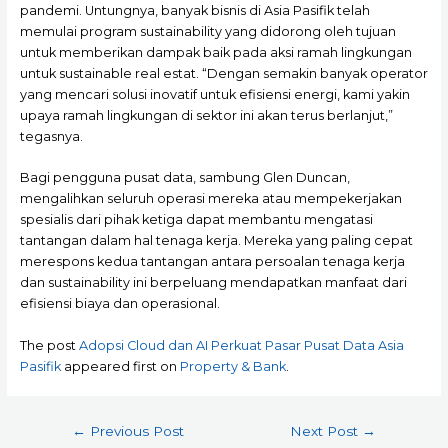
pandemi. Untungnya, banyak bisnis di Asia Pasifik telah
memulai program sustainability yang didorong oleh tujuan
untuk memberikan dampak baik pada aksi ramah lingkungan
untuk sustainable real estat. “Dengan semakin banyak operator
yang mencari solusi inovatif untuk efisiensi energi, kami yakin
upaya ramah lingkungan di sektor ini akan terus berlanjut,”
tegasnya.
Bagi pengguna pusat data, sambung Glen Duncan,
mengalihkan seluruh operasi mereka atau mempekerjakan
spesialis dari pihak ketiga dapat membantu mengatasi
tantangan dalam hal tenaga kerja. Mereka yang paling cepat
merespons kedua tantangan antara persoalan tenaga kerja
dan sustainability ini berpeluang mendapatkan manfaat dari
efisiensi biaya dan operasional.
The post
Adopsi Cloud dan AI Perkuat Pasar Pusat Data Asia
Pasifik
appeared first on
Property & Bank
.
Post
←
Previous Post
Next Post
→
navigation