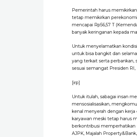
Pemerintah harus memikirkan 
tetap memikirkan perekonomi
mencapai Rp56,57 T (Kemendag
banyak keringanan kepada ma
Untuk menyelamatkan kondisi 
untuk bisa bangkit dan selamat
yang terkait serta perbankan,
sesuai semangat Presiden RI,
[irp]
Untuk itulah, sabagai insan 
mensosialisasikan, mengkomun
kenal menyerah dengan kerja 
karyawan meski tetap harus me
berkontribusi memperhatika
AJPK, Majalah Property&Bank, 