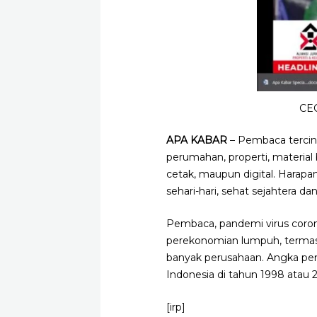
CEO
APA KABAR
– Pembaca tercinta
perumahan, properti, material 
cetak, maupun digital. Harapa
sehari-hari, sehat sejahtera da
Pembaca, pandemi virus coron
perekonomian lumpuh, termasuk
banyak perusahaan. Angka pen
Indonesia di tahun 1998 atau 
[irp]