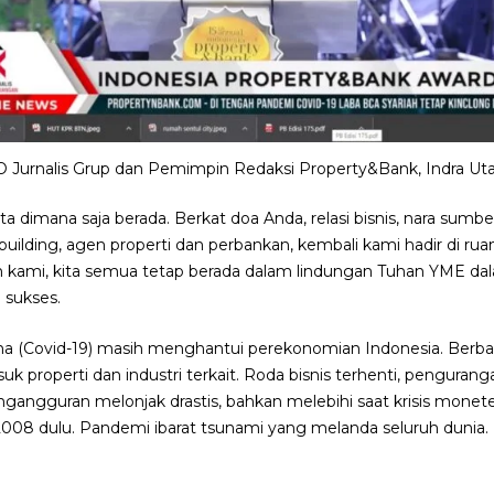
 Jurnalis Grup dan Pemimpin Redaksi Property&Bank, Indra U
 dimana saja berada. Berkat doa Anda, relasi bisnis, nara sumbe
building, agen properti dan perbankan, kembali kami hadir di ru
n kami, kita semua tetap berada dalam lindungan Tuhan YME dal
n sukses.
a (Covid-19) masih menghantui perekonomian Indonesia. Berba
 properti dan industri terkait. Roda bisnis terhenti, pengurang
gangguran melonjak drastis, bahkan melebihi saat krisis mone
2008 dulu. Pandemi ibarat tsunami yang melanda seluruh dunia.