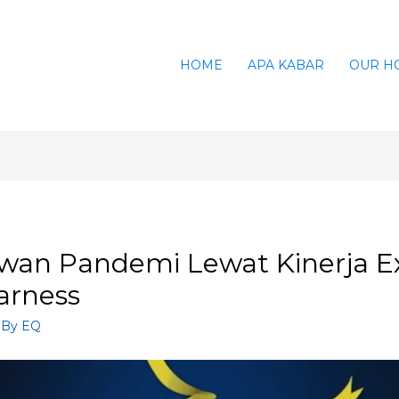
HOME
APA KABAR
OUR H
wan Pandemi Lewat Kinerja Ex
arness
 By
EQ