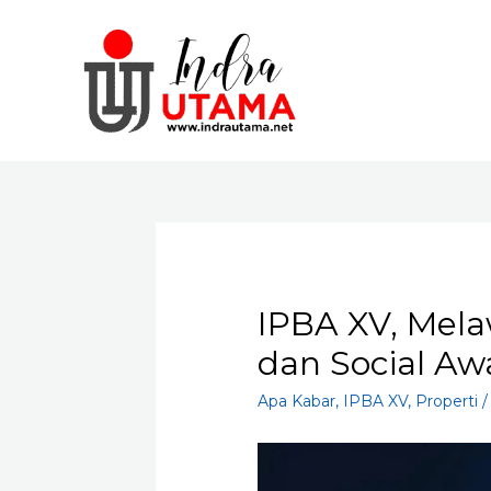
Skip
to
content
IPBA XV, Mela
dan Social Aw
Apa Kabar
,
IPBA XV
,
Properti
/