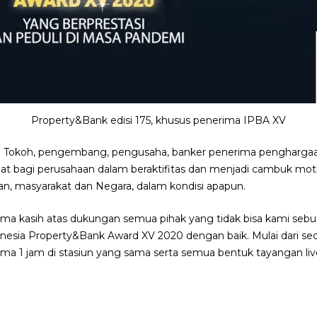
Property&Bank edisi 175, khusus penerima IPBA XV
 Tokoh, pengembang, pengusaha, banker penerima penghargaa
aat bagi perusahaan dalam beraktifitas dan menjadi cambuk mo
an, masyarakat dan Negara, dalam kondisi apapun.
ima kasih atas dukungan semua pihak yang tidak bisa kami sebu
nesia Property&Bank Award XV 2020 dengan baik. Mulai dari secar
ama 1 jam di stasiun yang sama serta semua bentuk tayangan li