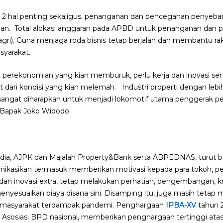
2 hal penting sekaligus, penanganan dan pencegahan penyebaran
an. Total alokasi anggaran pada APBD untuk penanganan dan 
ri). Guna menjaga roda bisnis tetap berjalan dan membantu r
syarakat.
perekonomian yang kian memburuk, perlu kerja dan inovasi ser
 dari kondisi yang kian melemah. Industri properti dengan lebih 
 sangat diharapkan untuk menjadi lokomotif utama penggerak pe
 Bapak Joko Widodo.
media, AJPK dan Majalah Property&Bank serta ABPEDNAS, turut be
ikasikan termasuk memberikan motivasi kepada para tokoh, pe
dan inovasi extra, tetap melakukan perhatian, pengembangan, k
nyesuaikan biaya disana sini. Disamping itu, juga masih tetap 
n masyarakat terdampak pandemi. Penghargaan
IPBA-XV
tahun 
Asosiasi BPD nasional, memberikan penghargaan tertinggi atas k